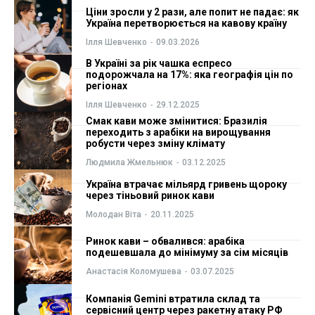
Ціни зросли у 2 рази, але попит не падає: як
ФОП
ФОП
Україна перетворюється на кавову країну
Ілля Шевченко
-
09.03.2026
Курс валют
Курс валют
В Україні за рік чашка еспресо
подорожчала на 17%: яка географія цін по
регіонах
Ілля Шевченко
-
29.12.2025
Ми в соц. мережах
Ми в соц. мережах
Смак кави може змінитися: Бразилія
переходить з арабіки на вирощування
робусти через зміну клімату
Людмила Жмельнюк
-
03.12.2025
Україна втрачає мільярд гривень щороку
через тіньовий ринок кави
Молодан Віта
-
20.11.2025
Ринок кави – обвалився: арабіка
подешевшала до мінімуму за сім місяців
Анастасія Коломушева
-
03.07.2025
Компанія Gemini втратила склад та
сервісний центр через ракетну атаку РФ