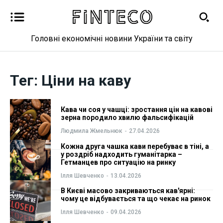
Головні економічні новини України та світу
Новини
Новини
Тег:
Ціни на каву
Бізнес
Бізнес
Кава чи соя у чашці: зростання цін на кавові
Фінанси
Фінанси
зерна породило хвилю фальсифікацій
Людмила Жмельнюк
-
27.04.2026
Валютний ринок
Валютний ринок
Кожна друга чашка кави перебуває в тіні, а
у роздріб надходить гуманітарка –
Гетманцев про ситуацію на ринку
Криптовалюта
Криптовалюта
Ілля Шевченко
-
13.04.2026
Робота і освіта
Робота і освіта
В Києві масово закриваються кав'ярні:
чому це відбувається та що чекає на ринок
Ілля Шевченко
-
09.04.2026
Публікації
Публікації