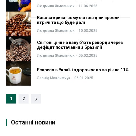
Людмила Жмельнюк
-
11.06.2025
Кавова криза: чому світові ціни зросли
втричі та що буде далі
Людмила Жмельнюк
-
10.03.2025
Світові ціни на каву б'ють рекорди через
дефіцит постачання з Бразилії
Людмила Жмельнюк
-
05.02.2025
Еспресо в Україні здорожчало за рік на 11%
Леонід Максимчук
-
06.01.2025
1
2
Останні новини