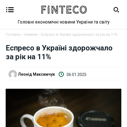
Головні економічні новини України та світу
Головна
Новини
Еспресо в Україні здорожчало за рік на 11%
Еспресо в Україні здорожчало
Новини
за рік на 11%
Бізнес
Леонід Максимчук
06.01.2025
Фінанси
Валютний ринок
Криптовалюта
Робота і освіта