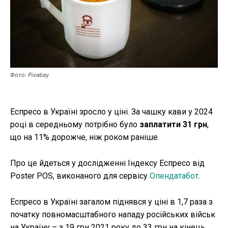
Публікації
ФОП
Курс валют
Фото: Pixabay
Ми в соц. мережах
Еспресо в Україні зросло у ціні. За чашку кави у 2024
році в середньому потрібно було
заплатити 31 грн
,
що на 11% дорожче, ніж роком раніше.
Про це йдеться у дослідженні Індексу Еспресо від
Poster POS, виконаного для сервісу
Опендатабот
.
Еспресо в Україні загалом піднявся у ціні в 1,7 раза з
початку повномасштабного нападу російських військ
на Україну – з 19 грн 2021 року до 33 грн на кінець