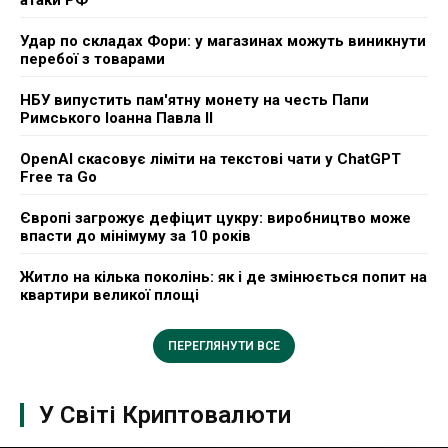
атаки РФ
Удар по складах Фори: у магазинах можуть виникнути
перебої з товарами
НБУ випустить пам'ятну монету на честь Папи
Римського Іоанна Павла II
OpenAI скасовує ліміти на текстові чати у ChatGPT
Free та Go
Європі загрожує дефіцит цукру: виробництво може
впасти до мінімуму за 10 років
Житло на кілька поколінь: як і де змінюється попит на
квартири великої площі
ПЕРЕГЛЯНУТИ ВСЕ
У Світі Криптовалюти