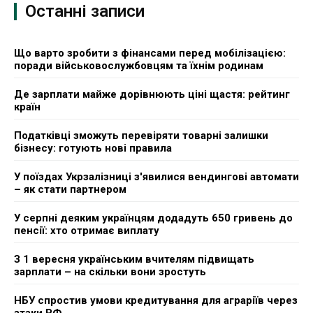
Бізнес
Останні записи
Фінанси
Що варто зробити з фінансами перед мобілізацією:
поради військовослужбовцям та їхнім родинам
Валютний ринок
Де зарплати майже дорівнюють ціні щастя: рейтинг
країн
Криптовалюта
Податківці зможуть перевіряти товарні залишки
Робота і освіта
бізнесу: готують нові правила
У поїздах Укрзалізниці з'явилися вендингові автомати
Публікації
– як стати партнером
ФОП
У серпні деяким українцям додадуть 650 гривень до
пенсії: хто отримає виплату
Курс валют
З 1 вересня українським вчителям підвищать
зарплати – на скільки вони зростуть
НБУ спростив умови кредитування для аграріїв через
Ми в соц. мережах