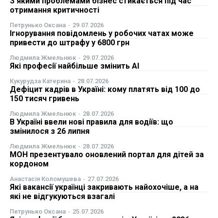
З якими проблемами бізнес стикається під час
отримання критичності
ФОП
Петрунько Оксана
-
29.07.2026
Ігнорування повідомлень у робочих чатах може
Курс валют
привести до штрафу у 6800 грн
Людмила Жмельнюк
-
29.07.2026
Які професії найбільше змінить AI
Ми в соц. мережах
Кукурудза Катерина
-
28.07.2026
Дефіцит кадрів в Україні: кому платять від 100 до
150 тисяч гривень
Людмила Жмельнюк
-
28.07.2026
В Україні ввели нові правила для водіїв: що
змінилося з 26 липня
Людмила Жмельнюк
-
28.07.2026
МОН презентувало оновлений портал для дітей за
кордоном
Анастасія Коломушева
-
27.07.2026
Які вакансії українці закривають найохочіше, а на
які не відгукуються взагалі
Петрунько Оксана
-
25.07.2026