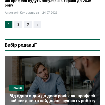
Які професії будуть популярні в Україні до 2036
року
Анастасія Коломушева
-
24.07.2026
1
2
3
Вибір редакції
Новини
Від одного дня до двох років: які професії
найшвидше та найдовше шукають роботу