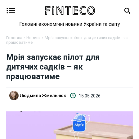
Головні економічні новини України та світу
Головна
Новини
Мрія запускає пілот для дитячих садків - як
працюватиме
Новини
Мрія запускає пілот для
дитячих садків – як
Бізнес
працюватиме
Фінанси
Людмила Жмельнюк
15.05.2026
Валютний ринок
Криптовалюта
Робота і освіта