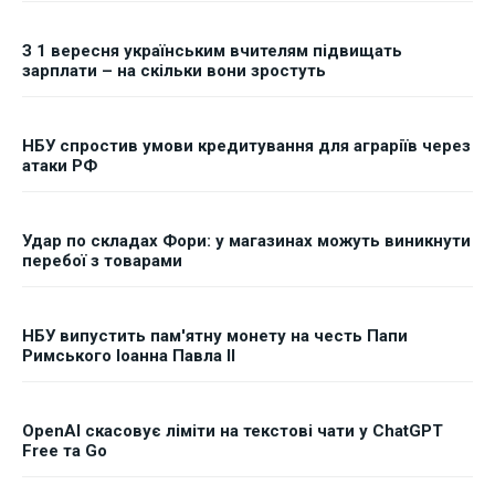
З 1 вересня українським вчителям підвищать
зарплати – на скільки вони зростуть
НБУ спростив умови кредитування для аграріїв через
атаки РФ
Удар по складах Фори: у магазинах можуть виникнути
перебої з товарами
НБУ випустить пам'ятну монету на честь Папи
Римського Іоанна Павла II
OpenAI скасовує ліміти на текстові чати у ChatGPT
Free та Go