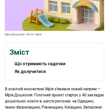
Публікації
ФОП
Курс валют
Мрія.Дошкілля / Фото: Мрія
Ми в соц. мережах
Зміст
Що отримають садочки
Як долучитися
В освітній екосистемі Мрія з'явився новий напрям —
Мрія.Дошкілля. Пілотний проєкт стартує у 40 закладах
дошкільної освіти в шести регіонах: на Одещині,
Івано-Франківщині, Рівненщині, Київщині, Запоріжжі