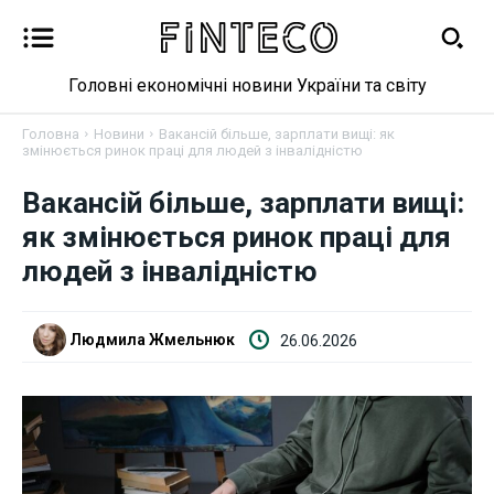
Головні економічні новини України та світу
Головна
Новини
Вакансій більше, зарплати вищі: як
змінюється ринок праці для людей з інвалідністю
Вакансій більше, зарплати вищі:
Новини
як змінюється ринок праці для
Бізнес
людей з інвалідністю
Фінанси
Людмила Жмельнюк
26.06.2026
Валютний ринок
Криптовалюта
Робота і освіта