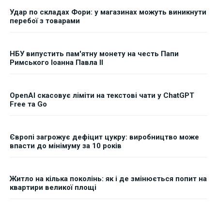
Удар по складах Фори: у магазинах можуть виникнути
перебої з товарами
НБУ випустить пам'ятну монету на честь Папи
Римського Іоанна Павла II
OpenAI скасовує ліміти на текстові чати у ChatGPT
Free та Go
Європі загрожує дефіцит цукру: виробництво може
впасти до мінімуму за 10 років
Житло на кілька поколінь: як і де змінюється попит на
квартири великої площі