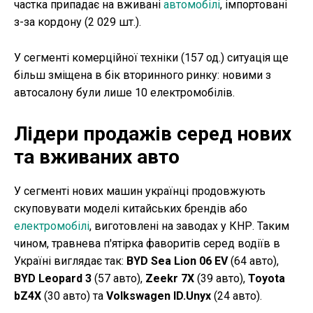
частка припадає на вживані
автомобілі
, імпортовані
з-за кордону (2 029 шт.).
У сегменті комерційної техніки (157 од.) ситуація ще
більш зміщена в бік вторинного ринку: новими з
автосалону були лише 10 електромобілів.
Лідери продажів серед нових
та вживаних авто
У сегменті нових машин українці продовжують
скуповувати моделі китайських брендів або
електромобілі
, виготовлені на заводах у КНР. Таким
чином, травнева п'ятірка фаворитів серед водіїв в
Україні виглядає так:
BYD Sea Lion 06 EV
(64 авто),
BYD Leopard 3
(57 авто),
Zeekr 7X
(39 авто),
Toyota
bZ4X
(30 авто) та
Volkswagen ID.Unyx
(24 авто).