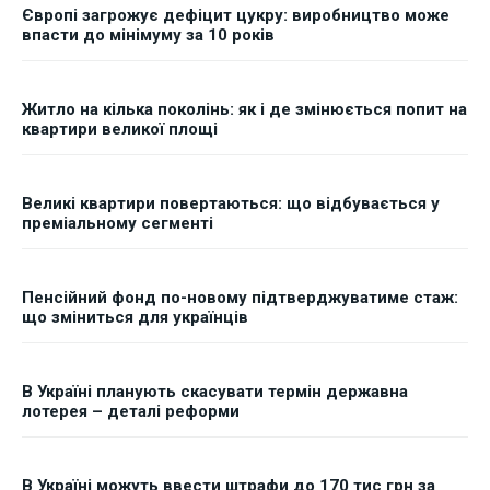
Європі загрожує дефіцит цукру: виробництво може
впасти до мінімуму за 10 років
Житло на кілька поколінь: як і де змінюється попит на
квартири великої площі
Великі квартири повертаються: що відбувається у
преміальному сегменті
Пенсійний фонд по-новому підтверджуватиме стаж:
що зміниться для українців
В Україні планують скасувати термін державна
лотерея – деталі реформи
В Україні можуть ввести штрафи до 170 тис грн за