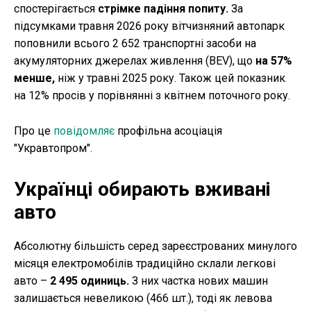
спостерігається
стрімке падіння попиту.
За
підсумками травня 2026 року вітчизняний автопарк
поповнили всього 2 652 транспортні засоби на
акумуляторних джерелах живлення (BEV), що
на 57%
менше,
ніж у травні 2025 року. Також цей показник
на 12% просів у порівнянні з квітнем поточного року.
Про це
повідомляє
профільна асоціація
"Укравтопром".
Українці обирають вживані
авто
Абсолютну більшість серед зареєстрованих минулого
місяця електромобілів традиційно склали легкові
авто –
2 495 одиниць.
З них частка нових машин
залишається невеликою (466 шт.), тоді як левова