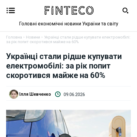
Головні економічні новини України та світу
Головна
Новини
Українці стали рідше купувати електромобілі:
за рік попит скоротився майже на 60%
Українці стали рідше купувати
Новини
електромобілі: за рік попит
Бізнес
скоротився майже на 60%
Фінанси
Ілля Шевченко
09.06.2026
Валютний ринок
Криптовалюта
Робота і освіта