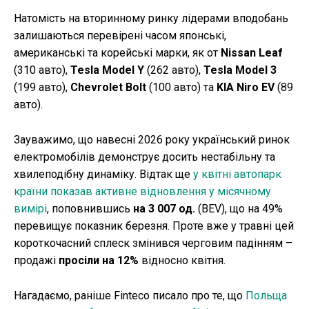
Натомість на вторинному ринку лідерами вподобань
залишаються перевірені часом японські,
американські та корейські марки, як от
Nissan Leaf
(310 авто),
Tesla Model Y
(262 авто),
Tesla Model 3
(199 авто),
Chevrolet Bolt
(100 авто) та
KIA Niro EV
(89
авто).
Зауважимо, що навесні 2026 року український ринок
електромобілів демонструє досить нестабільну та
хвилеподібну динаміку. Відтак ще
у квітні автопарк
країни показав активне відновлення у місячному
вимірі
, поповнившись
на 3 007 од.
(BEV), що на 49%
перевищує показник березня. Проте вже у травні цей
короткочасний сплеск змінився черговим падінням –
продажі
просіли на 12%
відносно квітня.
Нагадаємо, раніше Finteco писало про те, що
Польща