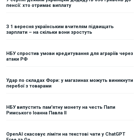
пенсії: хто отримає виплату
З 1 вересня українським вчителям підвищать
зарплати – на скільки вони зростуть
НБУ спростив умови кредитування для аграріїв через
атаки РФ
Удар по складах Фори: у магазинах можуть виникнути
перебої з товарами
НБУ випустить пам'ятну монету на честь Папи
Римського Іоанна Павла II
OpenAI скасовує ліміти на текстові чати у ChatGPT
Free та Go