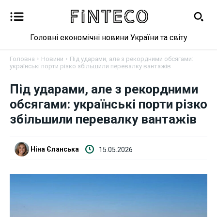
Головні економічні новини України та світу
Головна
Новини
Під ударами, але з рекордними обсягами:
українські порти різко збільшили перевалку вантажів
Під ударами, але з рекордними
Новини
обсягами: українські порти різко
Бізнес
збільшили перевалку вантажів
Фінанси
Ніна Єланська
15.05.2026
Валютний ринок
Криптовалюта
Робота і освіта