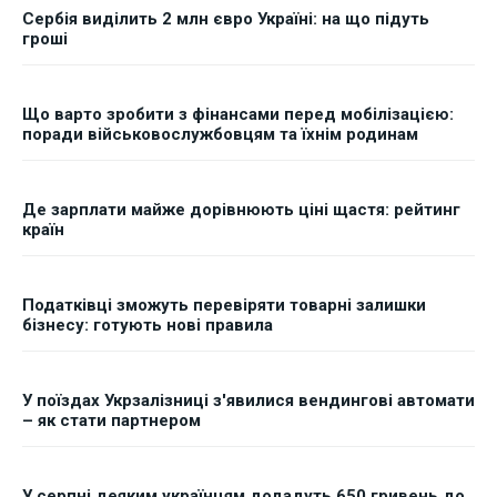
Сербія виділить 2 млн євро Україні: на що підуть
гроші
Що варто зробити з фінансами перед мобілізацією:
поради військовослужбовцям та їхнім родинам
Де зарплати майже дорівнюють ціні щастя: рейтинг
країн
Податківці зможуть перевіряти товарні залишки
бізнесу: готують нові правила
У поїздах Укрзалізниці з'явилися вендингові автомати
– як стати партнером
У серпні деяким українцям додадуть 650 гривень до