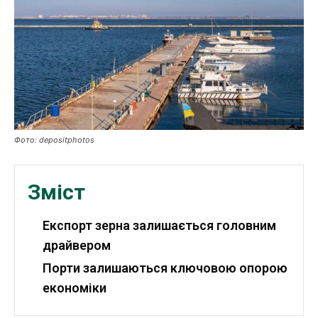
Публікації
ФОП
Курс валют
Фото: depositphotos
Ми в соц. мережах
Зміст
Експорт зерна залишається головним
драйвером
Порти залишаються ключовою опорою
економіки