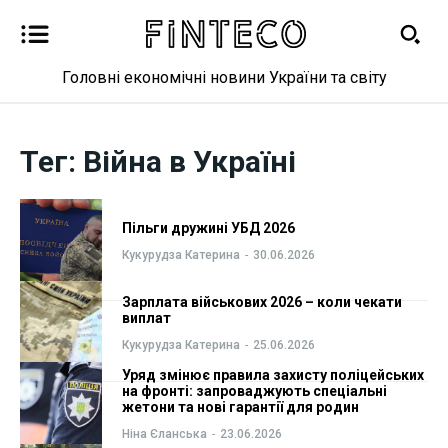
Головні економічні новини України та світу
Новини
Новини
Тег:
Війна в Україні
Бізнес
Бізнес
Пільги дружині УБД 2026
Фінанси
Фінанси
Кукурудза Катерина
-
30.06.2026
Валютний ринок
Валютний ринок
Зарплата військових 2026 – коли чекати
виплат
Криптовалюта
Криптовалюта
Кукурудза Катерина
-
25.06.2026
Уряд змінює правила захисту поліцейських
Робота і освіта
Робота і освіта
на фронті: запроваджують спеціальні
жетони та нові гарантії для родин
Публікації
Публікації
Ніна Єланська
-
23.06.2026