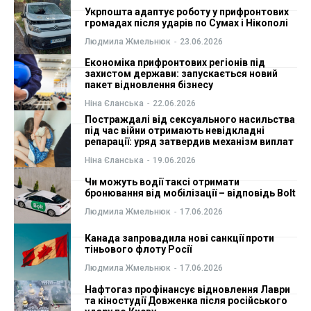
Укрпошта адаптує роботу у прифронтових
ФОП
ФОП
громадах після ударів по Сумах і Нікополі
Людмила Жмельнюк
-
23.06.2026
Курс валют
Курс валют
Економіка прифронтових регіонів під
захистом держави: запускається новий
пакет відновлення бізнесу
Ніна Єланська
-
22.06.2026
Ми в соц. мережах
Ми в соц. мережах
Постраждалі від сексуального насильства
під час війни отримають невідкладні
репарації: уряд затвердив механізм виплат
Ніна Єланська
-
19.06.2026
Чи можуть водії таксі отримати
бронювання від мобілізації – відповідь Bolt
Людмила Жмельнюк
-
17.06.2026
Канада запровадила нові санкції проти
тіньового флоту Росії
Людмила Жмельнюк
-
17.06.2026
Нафтогаз профінансує відновлення Лаври
та кіностудії Довженка після російського