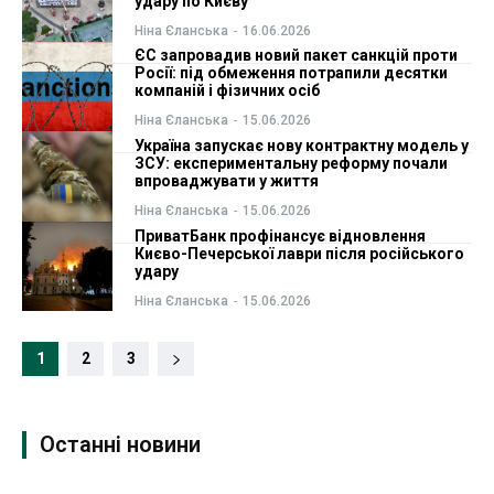
удару по Києву
Ніна Єланська
-
16.06.2026
ЄС запровадив новий пакет санкцій проти
Росії: під обмеження потрапили десятки
компаній і фізичних осіб
Ніна Єланська
-
15.06.2026
Україна запускає нову контрактну модель у
ЗСУ: експериментальну реформу почали
впроваджувати у життя
Ніна Єланська
-
15.06.2026
ПриватБанк профінансує відновлення
Києво-Печерської лаври після російського
удару
Ніна Єланська
-
15.06.2026
1
2
3
Останні новини