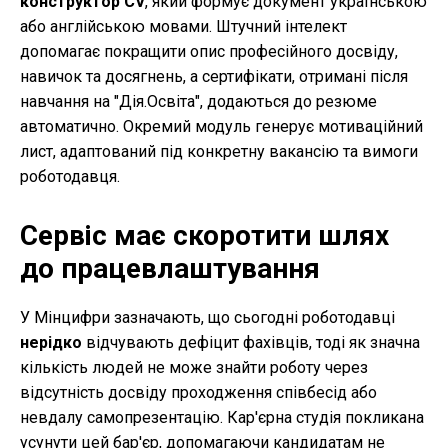
конструктор CV
, який формує документ українською
або англійською мовами. Штучний інтелект
допомагає покращити опис професійного досвіду,
навичок та досягнень, а сертифікати, отримані після
навчання на "Дія.Освіта", додаються до резюме
автоматично. Окремий модуль генерує мотиваційний
лист, адаптований під конкретну вакансію та вимоги
роботодавця.
Сервіс має скоротити шлях
до працевлаштування
У Мінцифри зазначають, що сьогодні роботодавці
нерідко
відчувають дефіцит фахівців, тоді як значна
кількість людей не може знайти роботу через
відсутність досвіду проходження співбесід або
невдалу самопрезентацію. Кар'єрна студія покликана
усунути цей бар'єр, допомагаючи кандидатам не