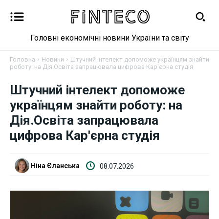
Головні економічні новини України та світу
Головна
Новини
Штучний інтелект допоможе українцям знайти
роботу: на Дія.Освіта запрацювала цифрова Кар'єрна студія
Штучний інтелект допоможе
Новини
українцям знайти роботу: на
Дія.Освіта запрацювала
Бізнес
цифрова Кар'єрна студія
Фінанси
Ніна Єланська
08.07.2026
Валютний ринок
Криптовалюта