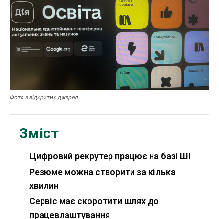
Робота і освіта
Публікації
ФОП
Курс валют
Фото з відкритих джерел
Ми в соц. мережах
Зміст
Цифровий рекрутер працює на базі ШІ
Резюме можна створити за кілька
хвилин
Сервіс має скоротити шлях до
працевлаштування