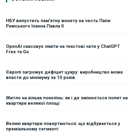
НБУ випустить пам'ятну монету на честь Папи
Римського Іоанна Павла II
OpenAI скасовує ліміти на текстові чати у ChatGPT
Free та Go
Європі загрожує дефіцит цукру: виробництво може
впасти до мінімуму за 10 років
Житло на кілька поколінь: як і де змінюється попит на
квартири великої площі
Великі квартири повертаються: що відбувається у
преміальному сегменті