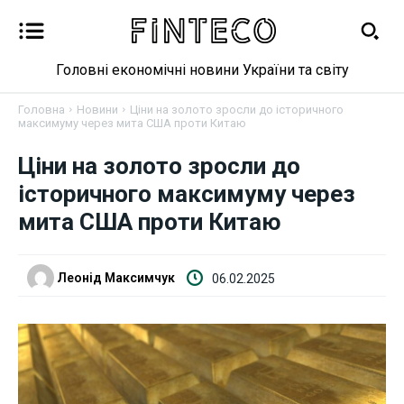
Головні економічні новини України та світу
Головна
Новини
Ціни на золото зросли до історичного
максимуму через мита США проти Китаю
Новини
Ціни на золото зросли до
історичного максимуму через
Бізнес
мита США проти Китаю
Фінанси
Леонід Максимчук
06.02.2025
Валютний ринок
Криптовалюта
Робота і освіта