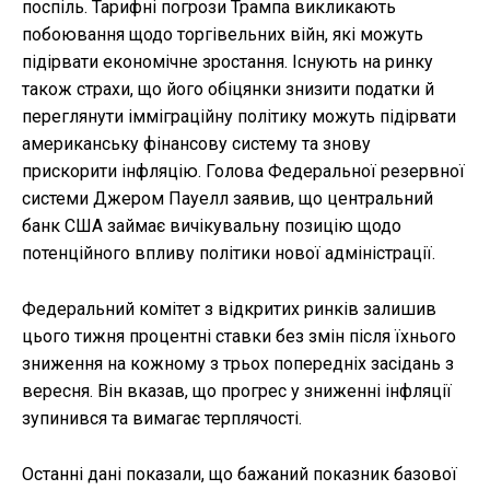
поспіль. Тарифні погрози Трампа викликають
побоювання щодо торгівельних війн, які можуть
підірвати економічне зростання. Існують на ринку
також страхи, що його обіцянки знизити податки й
переглянути імміграційну політику можуть підірвати
американську фінансову систему та знову
прискорити інфляцію. Голова Федеральної резервної
системи Джером Пауелл заявив, що центральний
банк США займає вичікувальну позицію щодо
потенційного впливу політики нової адміністрації.
Федеральний комітет з відкритих ринків залишив
цього тижня процентні ставки без змін після їхнього
зниження на кожному з трьох попередніх засідань з
вересня. Він вказав, що прогрес у зниженні інфляції
зупинився та вимагає терплячості.
Останні дані показали, що бажаний показник базової