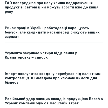
FAO попереджає про нову хвилю подорожчання
продуктів: світові ціни можуть зрости вже до кінця
року
Ринок праці в Україні: роботодавці нарощують
бонуси, але кандидати насамперед очікують вищих
зарплат
Укрпошта закриває чотири відділення у
Краматорську – список
Імпорт послуг з-за кордону перебуває під валютним
контролем: ДПС нагадала про ключові вимоги для
бізнесу
Російський удар знищив склад із продукцією Bosch в
Україні: компанія оцінює масштаби втрат