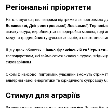
Регіональні пріоритети
Наголошується, що напрями підтримки за програмою ди
Волинської, Дніпропетровської, Львівської, Тернопіл
аквакультура, виробництво та переробка молока, тоді я
меду та традиційних гуцульських сирів, а також овочівн
Ще у двох областях –
Івано-Франківській та Чернівець
господарствам, які займаються аквакультурою, ягідниц
сироварінням.
Окрім фінансової підтримки, учасники зможуть отримати
альтернативної енергетики та юридичного супроводу бі
Стимул для аграріїв
За словами заступника міністра економіки Дениса Баш