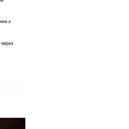
нки з
 через