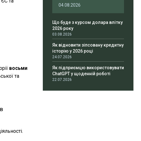
 ЄС та
04.08.2026
Що буде з курсом долара влітку
2026 року
03.08.2026
Як відновити зіпсовану кредитну
історію у 2026 році
24.07.2026
орії
восьми
Як підприємцю використовувати
ChatGPT у щоденній роботі
ської та
22.07.2026
ів
іяльності.