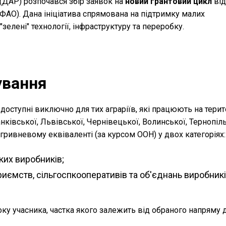
(ДАР) розпочався збір заявок на
новий грантовий цикл
від
(ФАО). Дана ініціатива спрямована на підтримку малих
"зелені" технології, інфраструктуру та переробку.
сування
доступні виключно для тих аграріїв, які працюють на терит
нківської, Львівської, Чернівецької, Волинської, Тернопіль
ривневому еквіваленті (за курсом ООН) у двох категоріях:
ких виробників;
риємств, сільгоспкооперативів та об'єднань виробник
у учасника, частка якого залежить від обраного напряму д