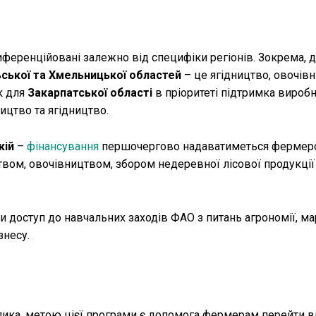
ференційовані залежно від специфіки регіонів. Зокрема, 
ьської та Хмельницької областей
– це ягідництво, овочівн
к для
Закарпатської області
в пріоритеті підтримка виробн
ицтво та ягідництво.
кій
–
фінансування
першочергово надаватиметься фермер
твом, овочівництвом, збором недеревної лісової продукції
 доступ до навчальних заходів ФАО з питань агрономії, ма
знесу.
лика, метою цієї програми є допомога фермерам перейти в