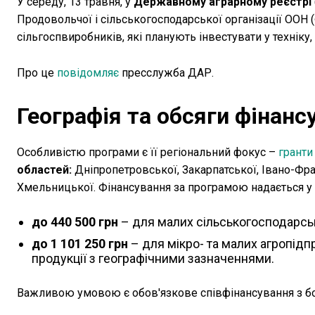
У середу, 13 травня, у
Державному аграрному реєстрі
Продовольчої і сільськогосподарської організації ООН 
сільгоспвиробників, які планують інвестувати у техніку, 
Про це
повідомляє
пресслужба ДАР.
Географія та обсяги фінан
Особливістю програми є її регіональний фокус –
гранти
областей:
Дніпропетровської, Закарпатської, Івано-Фра
Хмельницької. Фінансування за програмою надається у г
до 440 500 грн
– для малих сільськогосподарсь
до 1 101 250 грн
– для мікро- та малих агропідп
продукції з географічними зазначеннями.
Важливою умовою є обов'язкове співфінансування з бок