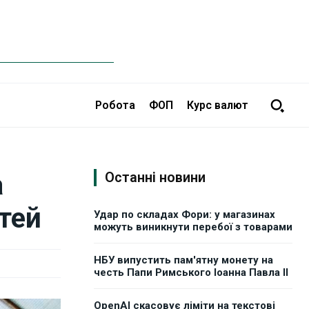
Робота
ФОП
Курс валют
а
Останні новини
тей
Удар по складах Фори: у магазинах
можуть виникнути перебої з товарами
НБУ випустить пам'ятну монету на
честь Папи Римського Іоанна Павла II
OpenAI скасовує ліміти на текстові