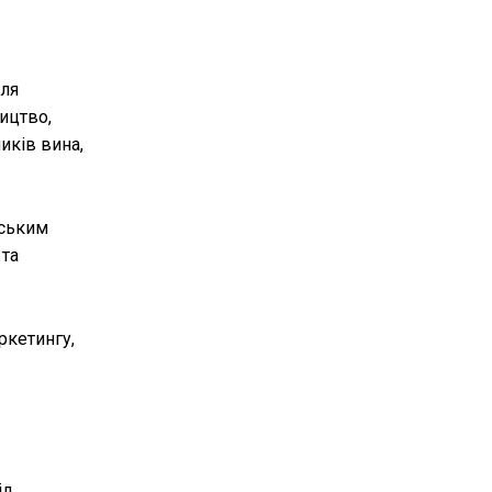
для
ицтво,
иків вина,
ським
 та
ркетингу,
ід