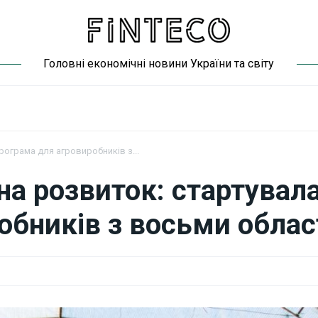
Головні економічні новини України та світу
рограма для агровиробників з...
 на розвиток: стартувал
обників з восьми облас