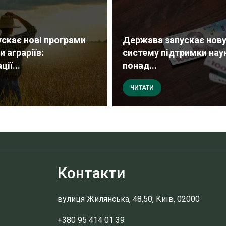
ускає нові програми
Держава запускає нов
 аграріїв:
систему підтримки нау
ії...
понад...
ЧИТАТИ
Контакти
вулиця Жилянська, 48,50, Київ, 02000
+380 95 414 01 39