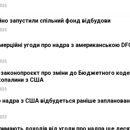
2025
йно запустили спільний фонд відбудови
2025
омерційні угоди про надра з американською DFC
2025
и законопроєкт про зміни до Бюджетного коде
 копалини з США
2025
о надра з США відбудеться раніше запланован
2025
римають доходів від угоди про надра ще деся