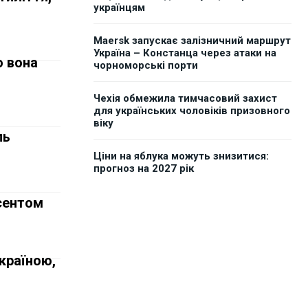
українцям
Maersk запускає залізничний маршрут
Україна – Констанца через атаки на
о вона
чорноморські порти
Чехія обмежила тимчасовий захист
для українських чоловіків призовного
віку
ль
Ціни на яблука можуть знизитися:
прогноз на 2027 рік
ссентом
країною,