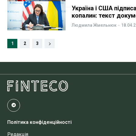
Україна і США підпис
копалин: текст докум
Людмила Жмельнюк
-
18.04.
1
2
3
Політика конфіденційності
Редакція