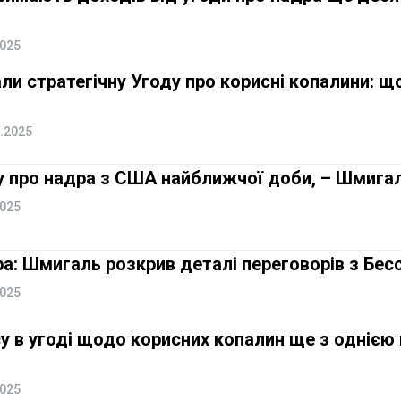
2025
ли стратегічну Угоду про корисні копалини: щ
.2025
у про надра з США найближчої доби, – Шмига
2025
ра: Шмигаль розкрив деталі переговорів з Бе
2025
 в угоді щодо корисних копалин ще з однією 
2025