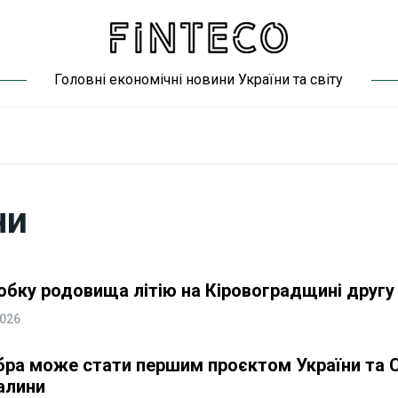
Головні економічні новини України та світу
ни
обку родовища літію на Кіровоградщині другу
2026
бра може стати першим проєктом України та 
алини