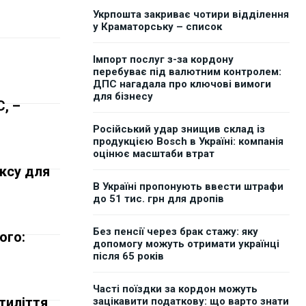
Укрпошта закриває чотири відділення
у Краматорську – список
Імпорт послуг з-за кордону
перебуває під валютним контролем:
ДПС нагадала про ключові вимоги
для бізнесу
, –
Російський удар знищив склад із
продукцією Bosch в Україні: компанія
оцінює масштаби втрат
ксу для
В Україні пропонують ввести штрафи
до 51 тис. грн для дропів
Без пенсії через брак стажу: яку
ого:
допомогу можуть отримати українці
після 65 років
Часті поїздки за кордон можуть
тиліття,
зацікавити податкову: що варто знати