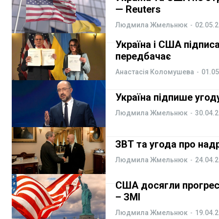
— Reuters
Людмила Жмельнюк
-
02.05.
Україна і США підписа
передбачає
Анастасія Коломушева
-
01.05
Україна підпише угод
Людмила Жмельнюк
-
30.04.
ЗВТ та угода про над
Людмила Жмельнюк
-
24.04.
США досягли прогресу
– ЗМІ
Людмила Жмельнюк
-
19.04.