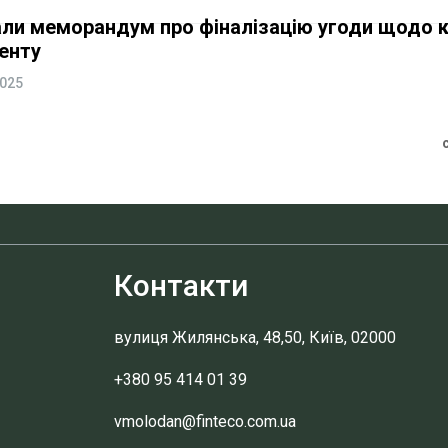
али меморандум про фіналізацію угоди щодо 
енту
2025
Контакти
вулиця Жилянська, 48,50, Київ, 02000
+380 95 414 01 39
vmolodan@finteco.com.ua