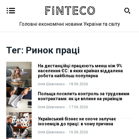
Головні економічні новини України та світу
Новини
Новини
Тег:
Ринок праці
Бізнес
Бізнес
На дистанційці працюють менш ніж 9%
населення ЄС: в яких країнах віддалена
Фінанси
Фінанси
робота найбільш популярна
Ілля Шевченко
-
18.06.2026
Валютний ринок
Валютний ринок
Польща посилить контроль за трудовими
контрактами: як це вплине на українців
Криптовалюта
Криптовалюта
Ілля Шевченко
-
17.06.2026
Робота і освіта
Робота і освіта
Український бізнес не охоче залучає
іноземців до праці: в чому причина
Ілля Шевченко
-
16.06.2026
Публікації
Публікації