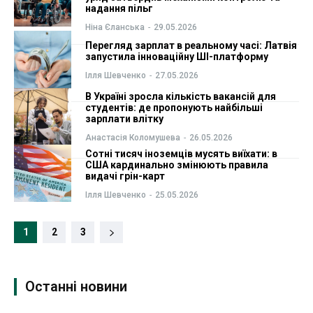
надання пільг
Ніна Єланська
-
29.05.2026
Перегляд зарплат в реальному часі: Латвія
запустила інноваційну ШІ-платформу
Ілля Шевченко
-
27.05.2026
В Україні зросла кількість вакансій для
студентів: де пропонують найбільші
зарплати влітку
Анастасія Коломушева
-
26.05.2026
Сотні тисяч іноземців мусять виїхати: в
США кардинально змінюють правила
видачі грін-карт
Ілля Шевченко
-
25.05.2026
1
2
3
Останні новини