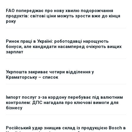
FAO попереджає про нову хвилю подорожчання
продуктів: світові ціни можуть зрости вже до кінця
року
Ринок праці в Україні: роботодавці нарощують
бонуси, але кандидати насамперед очікують вищих
зарплат
Укрпошта закриває чотири відділення у
Краматорську – список
Імпорт послуг з-за кордону перебуває під валютним
контролем: ДПС нагадала про ключові вимоги для
бізнесу
Російський удар знищив склад із продукцією Bosch в