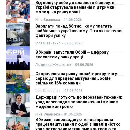
Від пошуку себе до власного бізнесу: в
Україні стартувала кампанія підтримки
ФОП
ФОП
молоді на ринку праці
Ніна Єланська
-
11.06.2026
Курс валют
Курс валют
Зарплати понад $6 тис.: кому платять
найбільше в українському IT та які ключові
фактори успіху
Ілля Шевченко
-
09.06.2026
Ми в соц. мережах
Ми в соц. мережах
В Україні запустили Обрій — цифрову
екосистему ринку праці
Людмила Жмельнюк
-
09.06.2026
Скорочення на ринку онлайн-рекрутингу:
сервіс для працевлаштування Jooble
звільняє 16% команди
Ілля Шевченко
-
08.06.2026
Держпраці готують до перезавантаження:
уряд переглядає повноваження і змінює
модель контролю
Ніна Єланська
-
01.06.2026
В Україні запроваджують нові правила
працевлаштування людей з інвалідністю:
уряд затвердив механізми контролю та