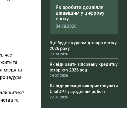
Як зробити дозвілля
цікавішим у цифрову
епоху
04.08.2026
Що буде з курсом долара влітку
2026 року
сь час
03.08.2026
 жити та
Як відновити зіпсовану кредитну
і місця та
історію у 2026 році
24.07.2026
процедура.
Як підприємцю використовувати
ChatGPT у щоденній роботі
 залишитися
22.07.2026
нства та