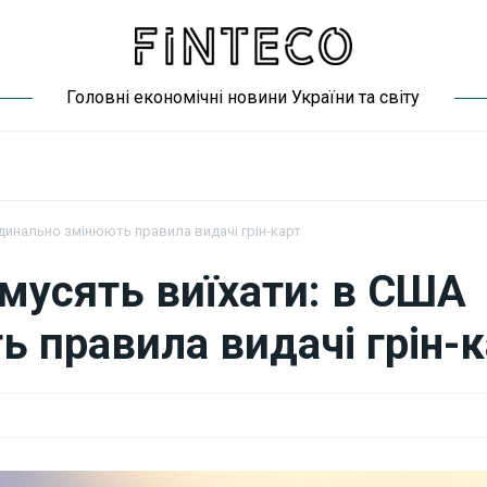
Головні економічні новини України та світу
рдинально змінюють правила видачі грін-карт
 мусять виїхати: в США
 правила видачі грін-к