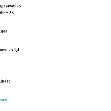
надзвичайно
аким як
 для
близько
1,4
ів (за
аїну
.