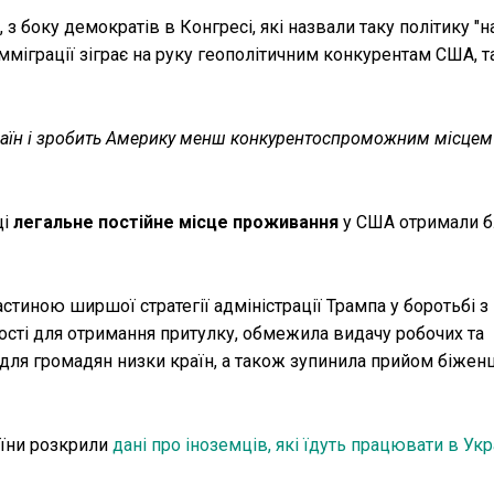
 боку демократів в Конгресі, які назвали таку політику "
міграції зіграє на руку геополітичним конкурентам США, т
раїн і зробить Америку менш конкурентоспроможним місцем
і
легальне постійне місце проживання
у США отримали 
стиною ширшої стратегії адміністрації Трампа у боротьбі з
сті для отримання притулку, обмежила видачу робочих та
 для громадян низки країн, а також зупинила прийом біженц
аїни розкрили
дані про іноземців, які їдуть працювати в Укр