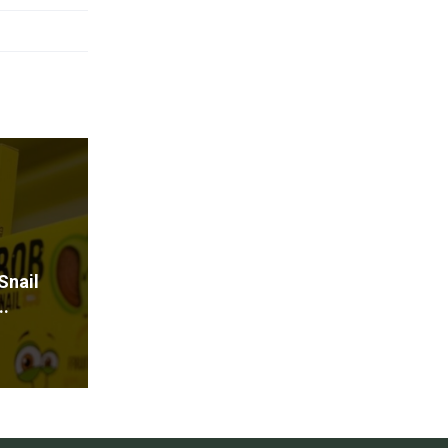
Snail
.