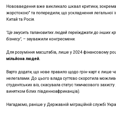
Нововведення вже викликало шквал критики, зокрема, з
жорстокою" та попередили, що ускладнення легальної ім
Китай та Росія.
"Це змусить талановитих людей переїжджати до інших к
бізнесу",
– зауважили конгресмени.
Для розуміння масштабів, лише у 2024 фінансовому роц
мільйона людей.
Варто додати, що нове правило щодо грін-карт є лише ча
нелегалами. До цього влада суттєво скоротила можливо
студентських віз, скасувала статус тимчасового захисту
винятком білих південноафриканців).
Нагадаємо, раніше у Державній міграційній службі Укр