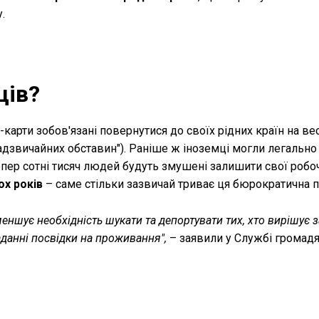
.
ців?
карти зобов'язані повернутися до своїх рідних країн на ве
адзвичайних обставин"). Раніше ж іноземці могли легально
пер сотні тисяч людей будуть змушені залишити свої робоч
кох років
– саме стільки зазвичай триває ця бюрократична 
зменшує необхідність шукати та депортувати тих, хто вирішує
аданні посвідки на проживання",
– заявили у Службі громадя