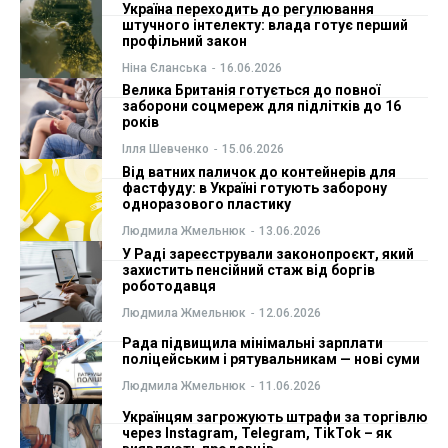
Україна переходить до регулювання
штучного інтелекту: влада готує перший
ФОП
ФОП
профільний закон
Ніна Єланська
-
16.06.2026
Курс валют
Курс валют
Велика Британія готується до повної
заборони соцмереж для підлітків до 16
років
Ілля Шевченко
-
15.06.2026
Ми в соц. мережах
Ми в соц. мережах
Від ватних паличок до контейнерів для
фастфуду: в Україні готують заборону
одноразового пластику
Людмила Жмельнюк
-
13.06.2026
У Раді зареєстрували законопроєкт, який
захистить пенсійний стаж від боргів
роботодавця
Людмила Жмельнюк
-
12.06.2026
Рада підвищила мінімальні зарплати
поліцейським і рятувальникам — нові суми
Людмила Жмельнюк
-
11.06.2026
Українцям загрожують штрафи за торгівлю
через Instagram, Telegram, TikTok – як