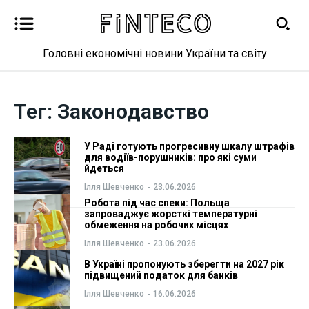
Головні економічні новини України та світу
Новини
Новини
Тег:
Законодавство
Бізнес
Бізнес
У Раді готують прогресивну шкалу штрафів
для водіїв-порушників: про які суми
Фінанси
Фінанси
йдеться
Ілля Шевченко
-
23.06.2026
Валютний ринок
Валютний ринок
Робота під час спеки: Польща
запроваджує жорсткі температурні
обмеження на робочих місцях
Криптовалюта
Криптовалюта
Ілля Шевченко
-
23.06.2026
Робота і освіта
Робота і освіта
В Україні пропонують зберегти на 2027 рік
підвищений податок для банків
Ілля Шевченко
-
16.06.2026
Публікації
Публікації