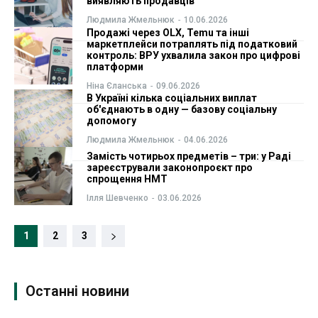
виявляють продавців
Людмила Жмельнюк
-
10.06.2026
Продажі через OLX, Temu та інші
маркетплейси потраплять під податковий
контроль: ВРУ ухвалила закон про цифрові
платформи
Ніна Єланська
-
09.06.2026
В Україні кілька соціальних виплат
об'єднають в одну — базову соціальну
допомогу
Людмила Жмельнюк
-
04.06.2026
Замість чотирьох предметів – три: у Раді
зареєстрували законопроєкт про
спрощення НМТ
Ілля Шевченко
-
03.06.2026
1
2
3
Останні новини