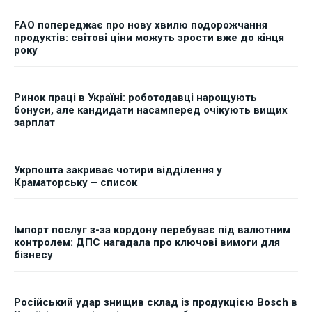
FAO попереджає про нову хвилю подорожчання
продуктів: світові ціни можуть зрости вже до кінця
року
Ринок праці в Україні: роботодавці нарощують
бонуси, але кандидати насамперед очікують вищих
зарплат
Укрпошта закриває чотири відділення у
Краматорську – список
Імпорт послуг з-за кордону перебуває під валютним
контролем: ДПС нагадала про ключові вимоги для
бізнесу
Російський удар знищив склад із продукцією Bosch в