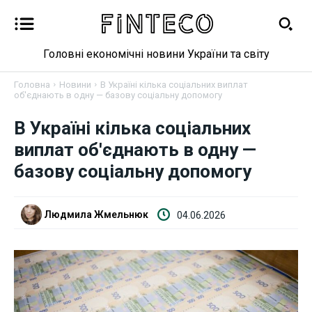
Головні економічні новини України та світу
Головна
Новини
В Україні кілька соціальних виплат
об'єднають в одну — базову соціальну допомогу
В Україні кілька соціальних
Новини
виплат об'єднають в одну —
Бізнес
базову соціальну допомогу
Фінанси
Людмила Жмельнюк
04.06.2026
Валютний ринок
Криптовалюта
Робота і освіта