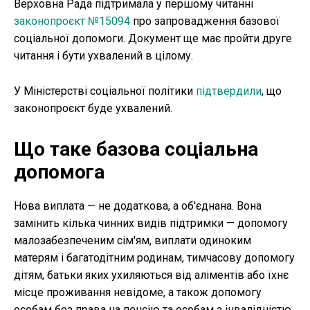
Верховна Рада підтримала у першому читанні
законопроєкт №15094
про запровадження базової
соціальної допомоги. Документ ще має пройти друге
читання і бути ухвалений в цілому.
У Міністерстві соціальної політики
підтвердили
, що
законопроєкт буде ухвалений.
Що таке базова соціальна
допомога
Нова виплата — не додаткова, а об'єднана. Вона
замінить кілька чинних видів підтримки — допомогу
малозабезпеченим сім'ям, виплати одиноким
матерям і багатодітним родинам, тимчасову допомогу
дітям, батьки яких ухиляються від аліментів або їхнє
місце проживання невідоме, а також допомогу
особам без права на пенсію та особам з інвалідністю.