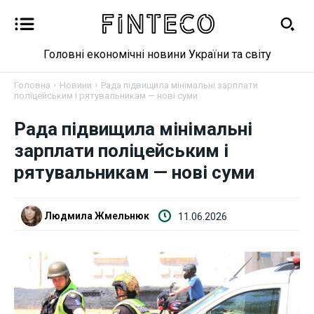
Головні економічні новини України та світу
Головна
Новини
Рада підвищила мінімальні зарплати
поліцейським і рятувальникам — нові суми
Рада підвищила мінімальні
Новини
зарплати поліцейським і
Бізнес
рятувальникам — нові суми
Фінанси
Людмила Жмельнюк
11.06.2026
Валютний ринок
Криптовалюта
Робота і освіта