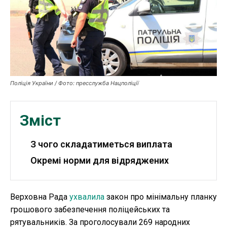
Публікації
ФОП
Курс валют
Поліція України / Фото: пресслужба Нацполіції
Ми в соц. мережах
Зміст
З чого складатиметься виплата
Окремі норми для відряджених
Верховна Рада
ухвалила
закон про мінімальну планку
грошового забезпечення поліцейських та
рятувальників. За проголосували 269 народних