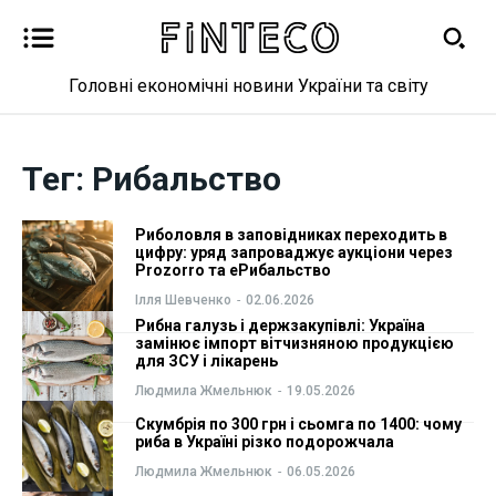
Головні економічні новини України та світу
Новини
Новини
Тег:
Рибальство
Бізнес
Бізнес
Риболовля в заповідниках переходить в
Фінанси
Фінанси
цифру: уряд запроваджує аукціони через
Prozorro та еРибальство
Ілля Шевченко
-
02.06.2026
Валютний ринок
Валютний ринок
Рибна галузь і держзакупівлі: Україна
замінює імпорт вітчизняною продукцією
Криптовалюта
Криптовалюта
для ЗСУ і лікарень
Людмила Жмельнюк
-
19.05.2026
Робота і освіта
Робота і освіта
Скумбрія по 300 грн і сьомга по 1400: чому
риба в Україні різко подорожчала
Публікації
Публікації
Людмила Жмельнюк
-
06.05.2026