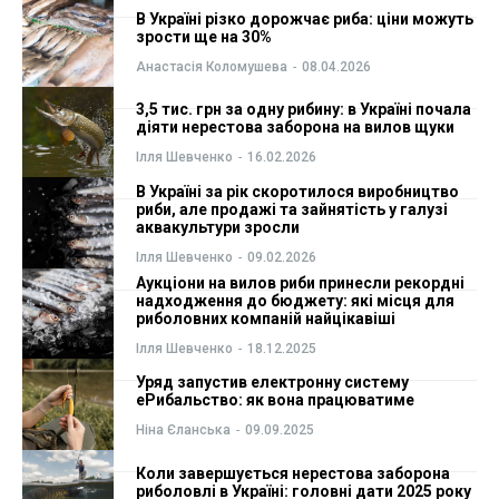
В Україні різко дорожчає риба: ціни можуть
ФОП
ФОП
зрости ще на 30%
Анастасія Коломушева
-
08.04.2026
Курс валют
Курс валют
3,5 тис. грн за одну рибину: в Україні почала
діяти нерестова заборона на вилов щуки
Ілля Шевченко
-
16.02.2026
Ми в соц. мережах
Ми в соц. мережах
В Україні за рік скоротилося виробництво
риби, але продажі та зайнятість у галузі
аквакультури зросли
Ілля Шевченко
-
09.02.2026
Аукціони на вилов риби принесли рекордні
надходження до бюджету: які місця для
риболовних компаній найцікавіші
Ілля Шевченко
-
18.12.2025
Уряд запустив електронну систему
еРибальство: як вона працюватиме
Ніна Єланська
-
09.09.2025
Коли завершується нерестова заборона
риболовлі в Україні: головні дати 2025 року