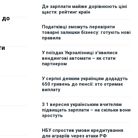
Де зарплати майже дорівнюють ціні
щастя: рейтинг країн
я до
Податківці зможуть перевіряти
товарні залишки бізнесу: готують нові
правила
ти
У поїздах Укрзалізниці з'явилися
вендингові автомати – як стати
партнером
У серпні деяким українцям додадуть
650 гривень до пенсії: хто отримає
виплату
З 1 вересня українським вчителям
підвищать зарплати – на скільки вони
зростуть
НБУ спростив умови кредитування
для аграріїв через атаки РФ