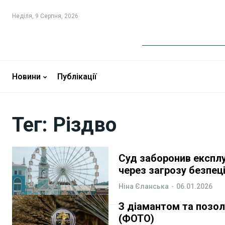
Неділя, 9 Серпня, 2026
Новини
Новини
Бізнес
Бізнес
Новини
Публікації
Фінанси
Фінанси
Тег:
Різдво
Валютний ринок
Валютний ринок
Криптовалюта
Криптовалюта
Суд заборонив експлу
через загрозу безпец
Робота і освіта
Робота і освіта
Ніна Єланська
-
06.01.2026
Публікації
Публікації
З діамантом та позол
(ФОТО)
ФОП
ФОП