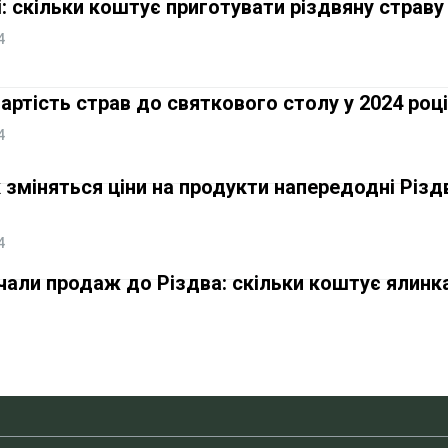
ці: скільки коштує приготувати різдвяну страву
4
 вартість страв до святкового столу у 2024 році
4
 зміняться ціни на продукти напередодні Різд
4
чали продаж до Різдва: скільки коштує ялинка