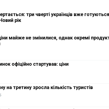
ертається: три чверті українців вже готуютьс
Новий рік
ціни майже не змінилися, однак окремі продук
и
нок офіційно стартував: ціни
ну на третину зросла кількість туристів
5