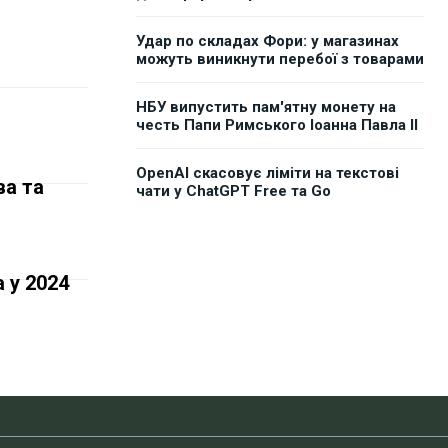
Удар по складах Фори: у магазинах
можуть виникнути перебої з товарами
НБУ випустить пам'ятну монету на
честь Папи Римського Іоанна Павла II
OpenAI скасовує ліміти на текстові
ва та
чати у ChatGPT Free та Go
 у 2024