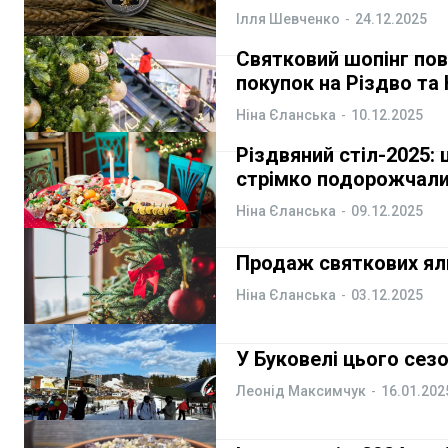
Ілля Шевченко
-
24.12.2025
Курс валют
Курс валют
Святковий шопінг пов
покупок на Різдво та 
Ніна Єланська
-
10.12.2025
Ми в соц. мережах
Ми в соц. мережах
Різдвяний стіл-2025: 
стрімко подорожчал
Ніна Єланська
-
09.12.2025
Продаж святкових яли
Ніна Єланська
-
03.12.2025
У Буковелі цього сезо
Леонід Максимчук
-
16.01.202