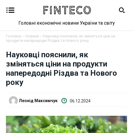
Головні економічні новини України та світу
Головна
Новини
Науковці пояснили, як зміняться ціни на
продукти напередодні Різдва та Нового року
Новини
Науковці пояснили, як
зміняться ціни на продукти
Бізнес
напередодні Різдва та Нового
року
Фінанси
Валютний ринок
Леонід Максимчук
06.12.2024
Криптовалюта
Робота і освіта