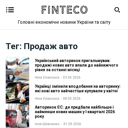
Головні економічні новини України та світу
Новини
Новини
Тег:
Продаж авто
Бізнес
Бізнес
Український авторинок пригальмував:
Фінанси
Фінанси
продажі нових авто впали до найнижчого
рівня за останні місяці
Ніна Єланська
-
02.06.2026
Валютний ринок
Валютний ринок
Українці змінили вподобання на авторинку:
які нові авто найчастіше купували у квітні
Криптовалюта
Криптовалюта
Ніна Єланська
-
08.05.2026
Авторинок ЄС: де придбали найбільше і
Робота і освіта
Робота і освіта
найменше нових машин у I кварталі 2026
року
Публікації
Публікації
Ілля Шевченко
-
01.05.2026