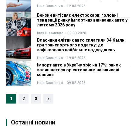
Ніна Єланська
-
12.03.2026
Бензин витісняє електрокари: головні
тенденції ринку імпортних вживаних авто у
лютому 2026 року
Ілля Шевченко
-
09.03.2026
Власники елітних авто сплатили 34,6 млн
грн транспортного податку: де
зафіксовано найбільше надходжень
Ніна Єланська
-
19.02.2026
Імпорт авто в Україну зріс на 17%: ринок
залишається орієнтованим на вживані
машини
Ніна Єланська
-
09.02.2026
1
2
3
Останні новини