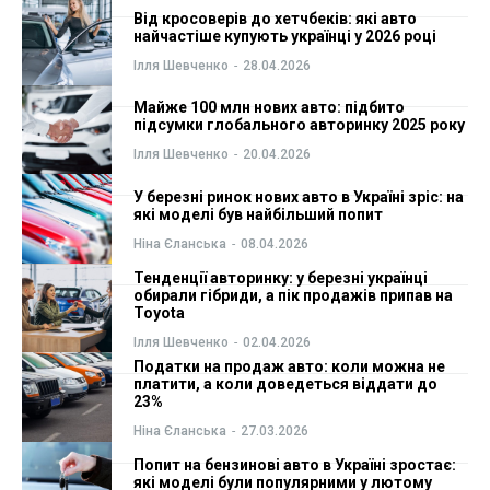
Від кросоверів до хетчбеків: які авто
ФОП
ФОП
найчастіше купують українці у 2026 році
Ілля Шевченко
-
28.04.2026
Курс валют
Курс валют
Майже 100 млн нових авто: підбито
підсумки глобального авторинку 2025 року
Ілля Шевченко
-
20.04.2026
Ми в соц. мережах
Ми в соц. мережах
У березні ринок нових авто в Україні зріс: на
які моделі був найбільший попит
Ніна Єланська
-
08.04.2026
Тенденції авторинку: у березні українці
обирали гібриди, а пік продажів припав на
Toyota
Ілля Шевченко
-
02.04.2026
Податки на продаж авто: коли можна не
платити, а коли доведеться віддати до
23%
Ніна Єланська
-
27.03.2026
Попит на бензинові авто в Україні зростає:
які моделі були популярними у лютому