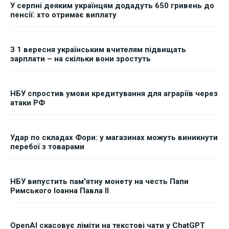
У серпні деяким українцям додадуть 650 гривень до
пенсії: хто отримає виплату
З 1 вересня українським вчителям підвищать
зарплати – на скільки вони зростуть
НБУ спростив умови кредитування для аграріїв через
атаки РФ
Удар по складах Фори: у магазинах можуть виникнути
перебої з товарами
НБУ випустить пам'ятну монету на честь Папи
Римського Іоанна Павла II
OpenAI скасовує ліміти на текстові чати у ChatGPT