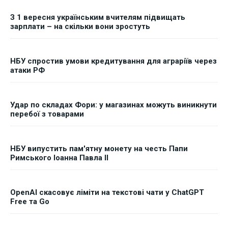
З 1 вересня українським вчителям підвищать
зарплати – на скільки вони зростуть
НБУ спростив умови кредитування для аграріїв через
атаки РФ
Удар по складах Фори: у магазинах можуть виникнути
перебої з товарами
НБУ випустить пам'ятну монету на честь Папи
Римського Іоанна Павла II
OpenAI скасовує ліміти на текстові чати у ChatGPT
Free та Go