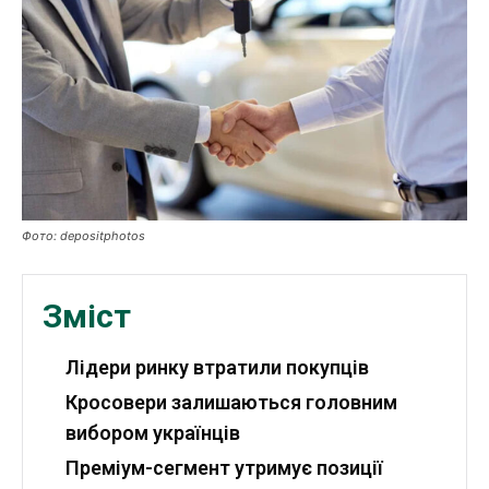
Робота і освіта
Публікації
ФОП
Курс валют
Фото: depositphotos
Ми в соц. мережах
Зміст
Лідери ринку втратили покупців
Кросовери залишаються головним
вибором українців
Преміум-сегмент утримує позиції