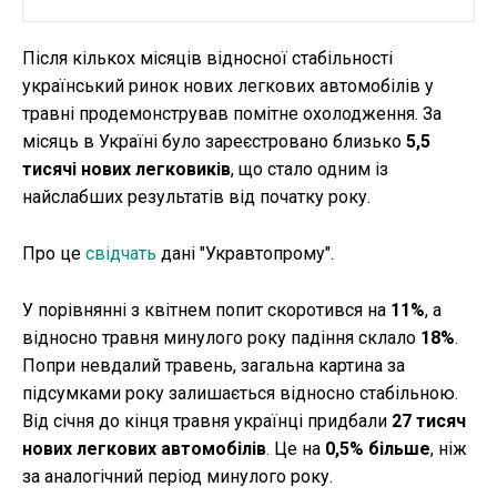
Після кількох місяців відносної стабільності
український ринок нових легкових автомобілів у
травні продемонстрував помітне охолодження. За
місяць в Україні було зареєстровано близько
5,5
тисячі нових легковиків
, що стало одним із
найслабших результатів від початку року.
Про це
свідчать
дані "Укравтопрому".
У порівнянні з квітнем попит скоротився на
11%
, а
відносно травня минулого року падіння склало
18%
.
Попри невдалий травень, загальна картина за
підсумками року залишається відносно стабільною.
Від січня до кінця травня українці придбали
27 тисяч
нових легкових автомобілів
. Це на
0,5% більше
, ніж
за аналогічний період минулого року.