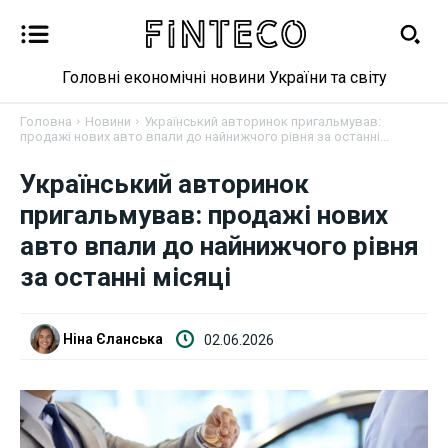
Головні економічні новини України та світу
Головна
Новини
Український авторинок пригальмував:
продажі нових авто впали до найнижчого рівня за останні...
Український авторинок
Новини
пригальмував: продажі нових
авто впали до найнижчого рівня
Бізнес
за останні місяці
Фінанси
Ніна Єланська
02.06.2026
Валютний ринок
Криптовалюта