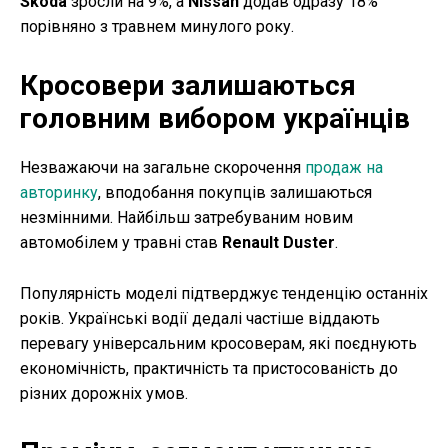
Skoda
зросли на 9%, а
Nissan
додав одразу 18%
порівняно з травнем минулого року.
Кросовери залишаються
головним вибором українців
Незважаючи на загальне скорочення
продаж на
авторинку
, вподобання покупців залишаються
незмінними. Найбільш затребуваним новим
автомобілем у травні став
Renault Duster
.
Популярність моделі підтверджує тенденцію останніх
років. Українські водії дедалі частіше віддають
перевагу універсальним кросоверам, які поєднують
економічність, практичність та пристосованість до
різних дорожніх умов.