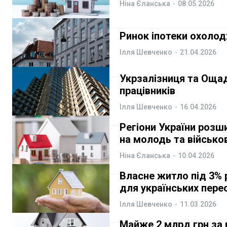
ФОП
ФОП
Ніна Єланська
-
08.05.2026
Курс валют
Курс валют
Ринок іпотеки охолод
Ілля Шевченко
-
21.04.2026
Ми в соц. мережах
Ми в соц. мережах
Укрзалізниця та Оща
працівників
Ілля Шевченко
-
16.04.2026
Регіони України розш
на молодь та військо
Ніна Єланська
-
10.04.2026
Власне житло під 3% р
для українських пере
Ілля Шевченко
-
11.03.2026
Майже 2 млрд грн за 