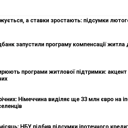
жується, а ставки зростають: підсумки лютог
дбанк запустили програму компенсації житла 
ирюють програми житлової підтримки: акцент
вих
ічних: Німеччина виділяє ще 33 млн євро на і
селенців
місяць: НБУ підбив підсумки іпотечного креди