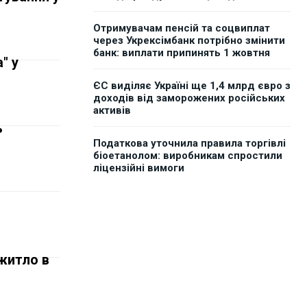
Отримувачам пенсій та соцвиплат
через Укрексімбанк потрібно змінити
банк: виплати припинять 1 жовтня
" у
ЄС виділяє Україні ще 1,4 млрд євро з
доходів від заморожених російських
активів
ь
Податкова уточнила правила торгівлі
біоетанолом: виробникам спростили
ліцензійні вимоги
я
житло в