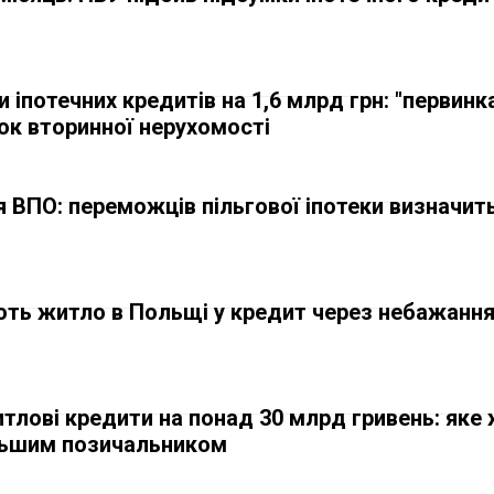
 іпотечних кредитів на 1,6 млрд грн: "первинка
ок вторинної нерухомості
 ВПО: переможців пільгової іпотеки визначит
ють житло в Польщі у кредит через небажанн
тлові кредити на понад 30 млрд гривень: яке 
ільшим позичальником