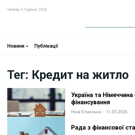
Четвер, 6 Серпня, 2026
Новини
Новини
Бізнес
Бізнес
Новини
Публікації
Фінанси
Фінанси
Тег:
Кредит на житло
Валютний ринок
Валютний ринок
Криптовалюта
Криптовалюта
Україна та Німеччин
фінансування
Робота і освіта
Робота і освіта
Ніна Єланська
-
11.05.2026
Публікації
Публікації
Рада з фінансової ста