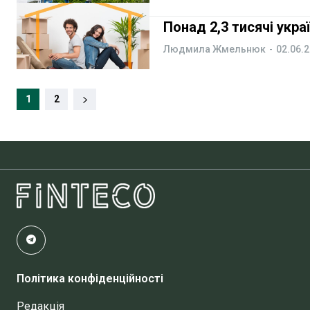
Понад 2,3 тисячі укр
Людмила Жмельнюк
-
02.06.
1
2
Політика конфіденційності
Редакція