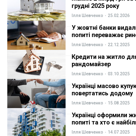
грудні 2025 року
Ілля Шевченко
-
25.02.2026
У жовтні банки видали
попиті переважає рин
Ілля Шевченко
-
22.12.2025
Кредити на житло для
рандомайзер
Ілля Шевченко
-
03.10.2025
Українці масово купу
повертатись додому
Ілля Шевченко
-
15.08.2025
Українці оформили жи
попиті та хто є найб
Ілля Шевченко
-
14.07.2025