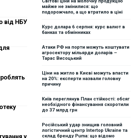
Світові ціни на молочну продукцію
майже не змінилися: що
подорожчало, а що втратило в ціні
о від НБУ
Курс долара 6 серпня: курс валют в
банках та обмінниках
для
Атаки РФ на порти можуть коштувати
агросектору мільярди доларів –
Тарас Висоцький
Ціни на житло в Києві можуть впасти
 роблять
на 20%: експерти назвали головну
причину
Київ переглянув План стійкості: обсяг
необхідного фінансування скоротили
потеку
до 37 млрд грн
Російський удар знищив головний
логістичний центр Intertop Ukraine та
тування у
склад бренду Puma: що відомо