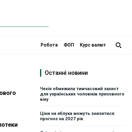
Робота
ФОП
Курс валют
Останні новини
Чехія обмежила тимчасовий захист
лового
для українських чоловіків призовного
віку
Ціни на яблука можуть знизитися:
прогноз на 2027 рік
потеки