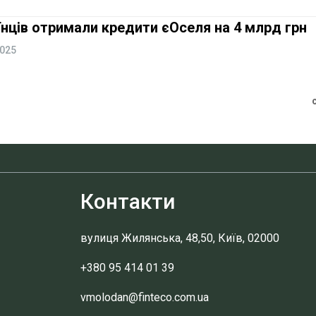
аїнців отримали кредити єОселя на 4 млрд грн
2025
Контакти
вулиця Жилянська, 48,50, Київ, 02000
+380 95 414 01 39
vmolodan@finteco.com.ua