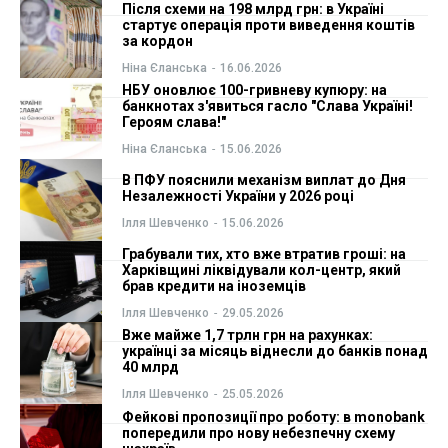
Після схеми на 198 млрд грн: в Україні
стартує операція проти виведення коштів
ФОП
ФОП
за кордон
Ніна Єланська
-
16.06.2026
Курс валют
Курс валют
НБУ оновлює 100-гривневу купюру: на
банкнотах з'явиться гасло "Слава Україні!
Героям слава!"
Ніна Єланська
-
15.06.2026
Ми в соц. мережах
Ми в соц. мережах
В ПФУ пояснили механізм виплат до Дня
Незалежності України у 2026 році
Ілля Шевченко
-
15.06.2026
Грабували тих, хто вже втратив гроші: на
Харківщині ліквідували кол-центр, який
брав кредити на іноземців
Ілля Шевченко
-
29.05.2026
Вже майже 1,7 трлн грн на рахунках:
українці за місяць віднесли до банків понад
40 млрд
Ілля Шевченко
-
25.05.2026
Фейкові пропозиції про роботу: в monobank
попередили про нову небезпечну схему