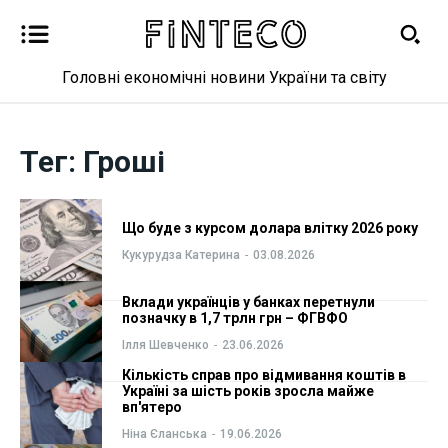
Головні економічні новини України та світу
Новини
Новини
Тег:
Гроші
Бізнес
Бізнес
Фінанси
Фінанси
Що буде з курсом долара влітку 2026 року
Кукурудза Катерина
-
03.08.2026
Валютний ринок
Валютний ринок
Вклади українців у банках перетнули
позначку в 1,7 трлн грн – ФГВФО
Криптовалюта
Криптовалюта
Ілля Шевченко
-
23.06.2026
Кількість справ про відмивання коштів в
Робота і освіта
Робота і освіта
Україні за шість років зросла майже
вп'ятеро
Публікації
Публікації
Ніна Єланська
-
19.06.2026