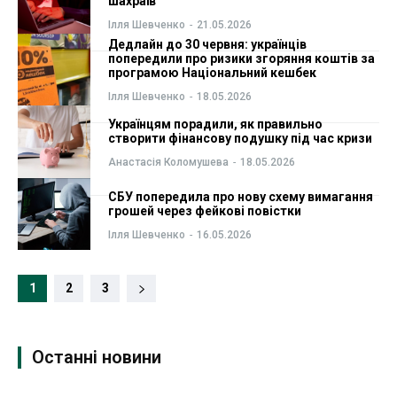
шахраїв
Ілля Шевченко
-
21.05.2026
Дедлайн до 30 червня: українців
попередили про ризики згоряння коштів за
програмою Національний кешбек
Ілля Шевченко
-
18.05.2026
Українцям порадили, як правильно
створити фінансову подушку під час кризи
Анастасія Коломушева
-
18.05.2026
СБУ попередила про нову схему вимагання
грошей через фейкові повістки
Ілля Шевченко
-
16.05.2026
1
2
3
Останні новини