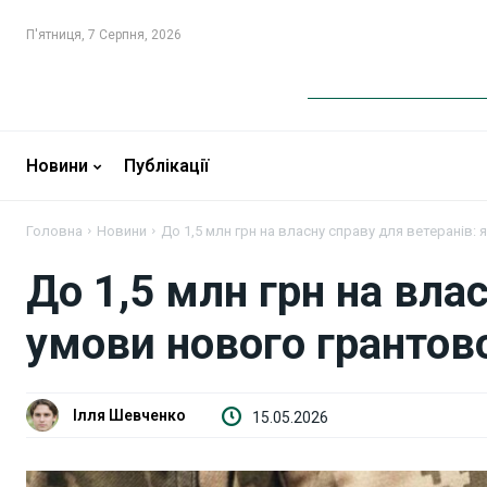
П'ятниця, 7 Серпня, 2026
Новини
Новини
Новини
Публікації
Бізнес
Бізнес
Головна
Новини
До 1,5 млн грн на власну справу для ветеранів: я
Фінанси
Фінанси
До 1,5 млн грн на влас
Валютний ринок
Валютний ринок
умови нового грантов
Криптовалюта
Криптовалюта
Робота і освіта
Робота і освіта
Ілля Шевченко
15.05.2026
Публікації
Публікації