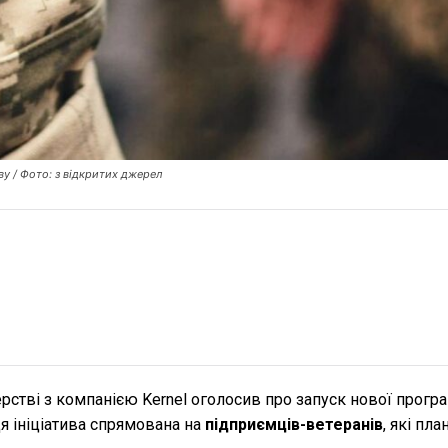
ву / Фото: з відкритих джерел
рстві з компанією Kernel оголосив про запуск нової прогр
я ініціатива спрямована на
підприємців-ветеранів
, які пл