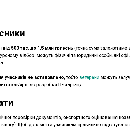
асники
і
від 500 тис. до 1,5 млн гривень
(точна сума залежатиме 
урсному відборі можуть фізичні та юридичні особи, які офі
ва.
 учасників не встановлено,
тобто
ветерани
можуть залуч
риття кав'ярні до розробки IT-стартапу.
дати
ехнічної перевірки документів, експертного оцінювання не
пітчингу). Щоб допомогти учасникам правильно підготувати 