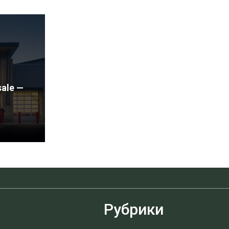
ale —
Рубрики