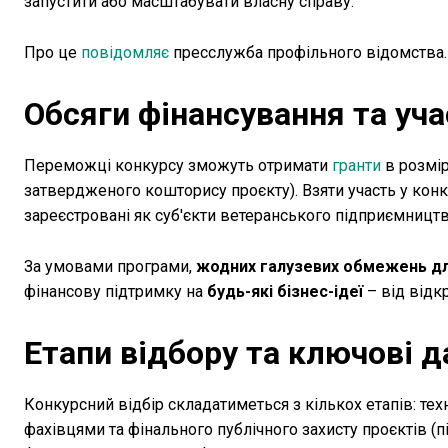
запустити або масштабувати власну справу.
Про це
повідомляє
пресслужба профільного відомства.
Обсяги фінансування та уч
Переможці конкурсу зможуть отримати
гранти
в розмір
затвердженого кошторису проєкту). Взяти участь у конк
зареєстровані як суб'єкти ветеранського підприємницт
За умовами програми,
жодних галузевих обмежень для
фінансову підтримку на
будь-які бізнес-ідеї
– від відк
Етапи відбору та ключові 
Конкурсний відбір складатиметься з кількох етапів: т
фахівцями та фінального публічного захисту проєктів (