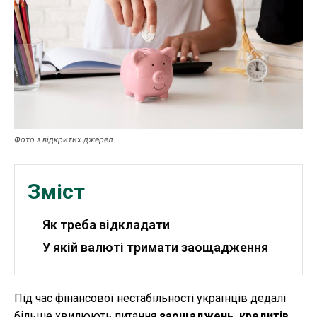
Робота і освіта
Публікації
ФОП
Курс валют
Фото з відкритих джерел
Ми в соц. мережах
Зміст
Як треба відкладати
У якій валюті тримати заощадження
Під час фінансової нестабільності українців дедалі
більше хвилюють питання
заощаджень, кредитів