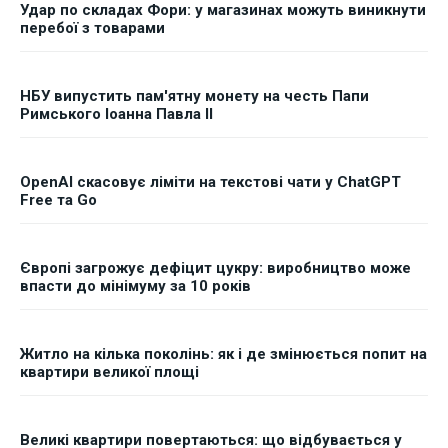
Удар по складах Фори: у магазинах можуть виникнути
перебої з товарами
НБУ випустить пам'ятну монету на честь Папи
Римського Іоанна Павла II
OpenAI скасовує ліміти на текстові чати у ChatGPT
Free та Go
Європі загрожує дефіцит цукру: виробництво може
впасти до мінімуму за 10 років
Житло на кілька поколінь: як і де змінюється попит на
квартири великої площі
Великі квартири повертаються: що відбувається у