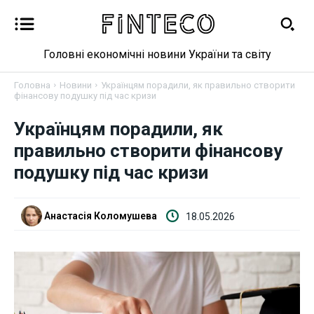
Головні економічні новини України та світу
Головна
Новини
Українцям порадили, як правильно створити
фінансову подушку під час кризи
Українцям порадили, як
Новини
правильно створити фінансову
подушку під час кризи
Бізнес
Фінанси
Анастасія Коломушева
18.05.2026
Валютний ринок
Криптовалюта