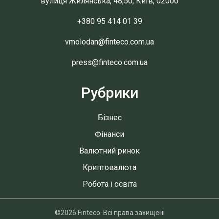
вулиця Жилянська, 48,50, Київ, 02000
+380 95 414 01 39
vmolodan@finteco.com.ua
press@finteco.com.ua
Рубрики
Бізнес
Фінанси
Валютний ринок
Криптовалюта
Робота і освіта
©2026 Finteco. Всі права захищені