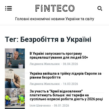
Головні економічні новини України та світу
Новини
Новини
Тег:
Безробіття в Україні
Бізнес
Бізнес
В Україні запускають програму
Фінанси
Фінанси
працевлаштування для людей 50+
Людмила Жмельнюк
-
06.04.2026
Валютний ринок
Валютний ринок
Україна ввійшла в трійку лідерів Європи за
рівнем безробіття
Криптовалюта
Криптовалюта
Людмила Жмельнюк
-
16.03.2026
За участь в "Армії відновлення"
Робота і освіта
Робота і освіта
платитимуть більше: які тарифи на
суспільно корисні роботи діють у 2026 році
Публікації
Публікації
Ілля Шевченко
-
06.01.2026