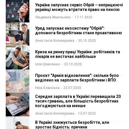
Україна запускає сервіс Обрій – непрацюючі
ФОП
ФОП
українці можуть втратити право на пенсію
Людмила Жмельнюк
-
17.11.2025
Курс валют
Курс валют
Уряд запускає екосистему "Обрій":
допомога безробітним стане проактивною
Анастасія Коломушева
-
30.10.2025
Ми в соц. мережах
Ми в соц. мережах
Криза на ринку праці України: робітників та
лікарів не вистачає найбільше
Ілля Шевченко
-
23.10.2025
Проєкт "Армія відновлення": скільки було
виділено на зарплати безробітним і ВПО
Ніна Єланська
-
22.07.2025
Cередня зарплата в Україні перевищила 20
тисяч гривень, але більшість безробітних
погоджуються на менше
Анастасія Коломушева
-
13.07.2025
В Україні знижується безробіття, але
зростає бідність: причини