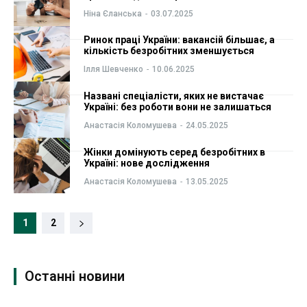
Ніна Єланська
-
03.07.2025
Ринок праці України: вакансій більшає, а
кількість безробітних зменшується
Ілля Шевченко
-
10.06.2025
Названі спеціалісти, яких не вистачає
Україні: без роботи вони не залишаться
Анастасія Коломушева
-
24.05.2025
Жінки домінують серед безробітних в
Україні: нове дослідження
Анастасія Коломушева
-
13.05.2025
1
2
Останні новини