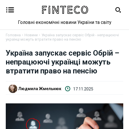
Головні економічні новини України та світу
Головна
Новини
Україна запускає сервіс Обрій - непрацюючі
українці можуть втратити право на пенсію
Україна запускає сервіс Обрій –
Новини
непрацюючі українці можуть
Бізнес
втратити право на пенсію
Фінанси
Людмила Жмельнюк
17.11.2025
Валютний ринок
Криптовалюта
Робота і освіта