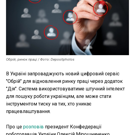
Публікації
ФОП
Курс валют
Обрій, ринок праці / Фото: Depositphotos
Ми в соц. мережах
В Україні запроваджують новий цифровий сервіс
"Обрій" для відновлення ринку праці через додаток
"Дія". Система використовуватиме штучний інтелект
для пошуку роботи українцям, але може стати
інструментом тиску на тих, хто уникає
працевлаштування.
Про це
розповів
президент Конфедерації
роботодавців України Олексій Мірошниченко.