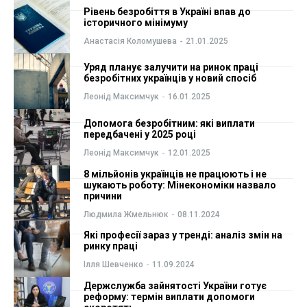
Рівень безробіття в Україні впав до
ФОП
ФОП
історичного мінімуму
Анастасія Коломушева
-
21.01.2025
Курс валют
Курс валют
Уряд планує залучити на ринок праці
безробітних українців у новий спосіб
Леонід Максимчук
-
16.01.2025
Ми в соц. мережах
Ми в соц. мережах
Допомога безробітним: які виплати
передбачені у 2025 році
Леонід Максимчук
-
12.01.2025
8 мільйонів українців не працюють і не
шукають роботу: Мінекономіки назвало
причини
Людмила Жмельнюк
-
08.11.2024
Які професії зараз у тренді: аналіз змін на
ринку праці
Ілля Шевченко
-
11.09.2024
Держслужба зайнятості України готує
реформу: термін виплати допомоги