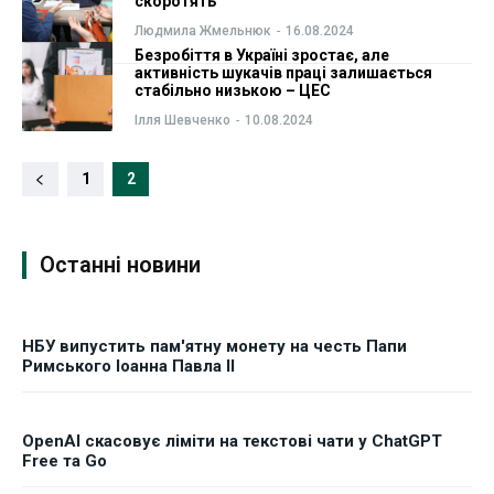
скоротять
Людмила Жмельнюк
-
16.08.2024
Безробіття в Україні зростає, але
активність шукачів праці залишається
стабільно низькою – ЦЕС
Ілля Шевченко
-
10.08.2024
1
2
Останні новини
НБУ випустить пам'ятну монету на честь Папи
Римського Іоанна Павла II
OpenAI скасовує ліміти на текстові чати у ChatGPT
Free та Go