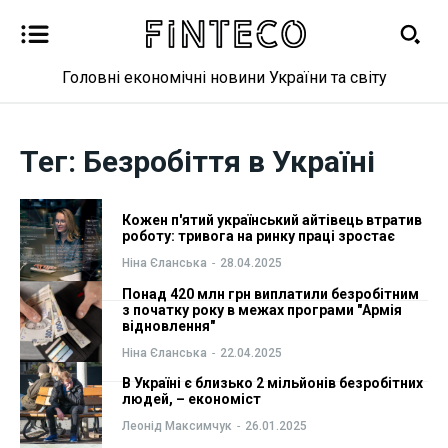
Головні економічні новини України та світу
Новини
Новини
Тег:
Безробіття в Україні
Бізнес
Бізнес
Кожен п'ятий український айтівець втратив
Фінанси
Фінанси
роботу: тривога на ринку праці зростає
Ніна Єланська
-
28.04.2025
Валютний ринок
Валютний ринок
Понад 420 млн грн виплатили безробітним
з початку року в межах програми "Армія
Криптовалюта
Криптовалюта
відновлення"
Ніна Єланська
-
22.04.2025
Робота і освіта
Робота і освіта
В Україні є близько 2 мільйонів безробітних
людей, – економіст
Публікації
Публікації
Леонід Максимчук
-
26.01.2025