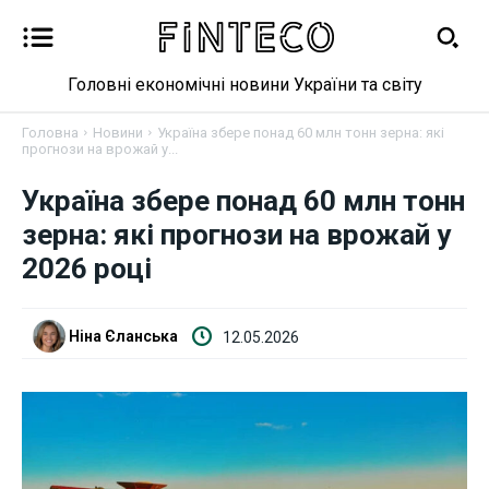
Головні економічні новини України та світу
Головна
Новини
Україна збере понад 60 млн тонн зерна: які
прогнози на врожай у...
Україна збере понад 60 млн тонн
Новини
зерна: які прогнози на врожай у
2026 році
Бізнес
Фінанси
Ніна Єланська
12.05.2026
Валютний ринок
Криптовалюта