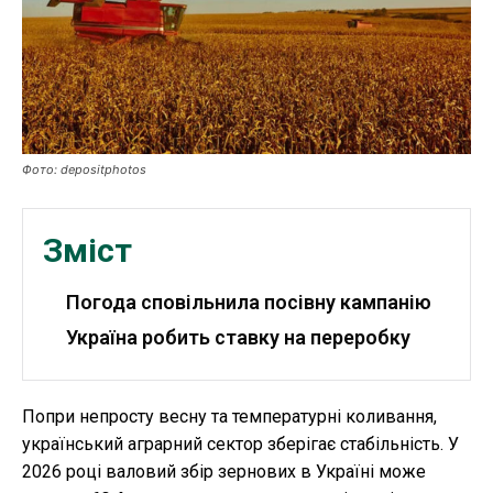
Робота і освіта
Публікації
ФОП
Курс валют
Фото: depositphotos
Зміст
Ми в соц. мережах
Погода сповільнила посівну кампанію
Україна робить ставку на переробку
Попри непросту весну та температурні коливання,
український аграрний сектор зберігає стабільність. У
2026 році валовий збір зернових в Україні може