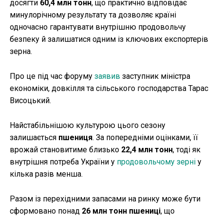
досягти
60,4 млн тонн
, що практично відповідає
минулорічному результату та дозволяє країні
одночасно гарантувати внутрішню продовольчу
безпеку й залишатися одним із ключових експортерів
зерна.
Про це під час форуму
заявив
заступник міністра
економіки, довкілля та сільського господарства Тарас
Висоцький.
Найстабільнішою культурою цього сезону
залишається
пшениця
. За попередніми оцінками, її
врожай становитиме близько
22,4 млн тонн
, тоді як
внутрішня потреба України у
продовольчому зерні
у
кілька разів менша.
Разом із перехідними запасами на ринку може бути
сформовано понад
26 млн тонн пшениці
, що