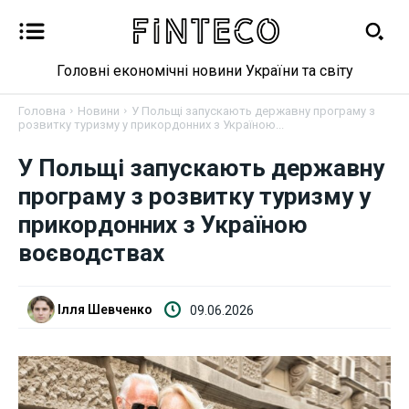
Головні економічні новини України та світу
Головна
Новини
У Польщі запускають державну програму з
розвитку туризму у прикордонних з Україною...
У Польщі запускають державну
Новини
програму з розвитку туризму у
прикордонних з Україною
Бізнес
воєводствах
Фінанси
Ілля Шевченко
09.06.2026
Валютний ринок
Криптовалюта
Робота і освіта