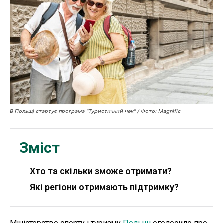
Публікації
ФОП
Курс валют
Ми в соц. мережах
В Польщі стартує програма "Туристичний чек" / Фото: Magnific
Зміст
Хто та скільки зможе отримати?
Які регіони отримають підтримку?
Міністерство спорту і туризму
Польщі
оголосило про