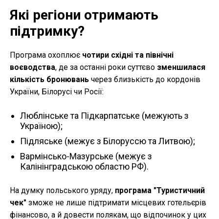
Які регіони отримають
підтримку?
Програма охоплює
чотири східні та північні
воєводства
, де за останні роки суттєво
зменшилася
кількість бронювань
через близькість до кордонів
України, Білорусі чи Росії:
Люблінське та Підкарпатське (межують з
Україною);
Підляське (межує з Білоруссю та Литвою);
Вармінсько-Мазурське (межує з
Калінінградською областю РФ).
На думку польського уряду,
програма "Туристичний
чек"
зможе не лише підтримати місцевих готельєрів
фінансово, а й довести полякам, що відпочинок у цих