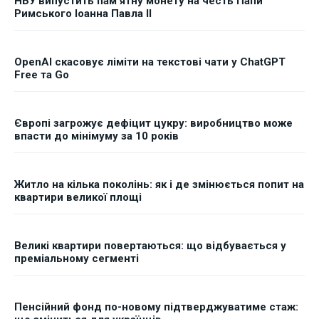
НБУ випустить пам'ятну монету на честь Папи
Римського Іоанна Павла II
OpenAI скасовує ліміти на текстові чати у ChatGPT
Free та Go
Європі загрожує дефіцит цукру: виробництво може
впасти до мінімуму за 10 років
Житло на кілька поколінь: як і де змінюється попит на
квартири великої площі
Великі квартири повертаються: що відбувається у
преміальному сегменті
Пенсійний фонд по-новому підтверджуватиме стаж: