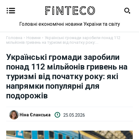
Головні економічні новини України та світу
Головна
Новини
Українські громади заробили понад 112
мільйонів гривень на туризмі від початку року:...
Українські громади заробили
Новини
понад 112 мільйонів гривень на
туризмі від початку року: які
Бізнес
напрямки популярні для
Фінанси
подорожів
Валютний ринок
Ніна Єланська
25.05.2026
Криптовалюта
Робота і освіта