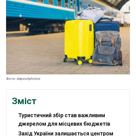
Публікації
ФОП
Курс валют
Ми в соц. мережах
Фото: depositphotos
Зміст
Туристичний збір став важливим
джерелом для місцевих бюджетів
Захід України залишається центром