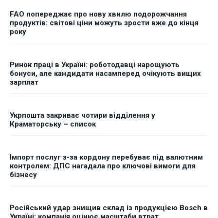
FAO попереджає про нову хвилю подорожчання
продуктів: світові ціни можуть зрости вже до кінця
року
Ринок праці в Україні: роботодавці нарощують
бонуси, але кандидати насамперед очікують вищих
зарплат
Укрпошта закриває чотири відділення у
Краматорську – список
Імпорт послуг з-за кордону перебуває під валютним
контролем: ДПС нагадала про ключові вимоги для
бізнесу
Російський удар знищив склад із продукцією Bosch в
Україні: компанія оцінює масштаби втрат