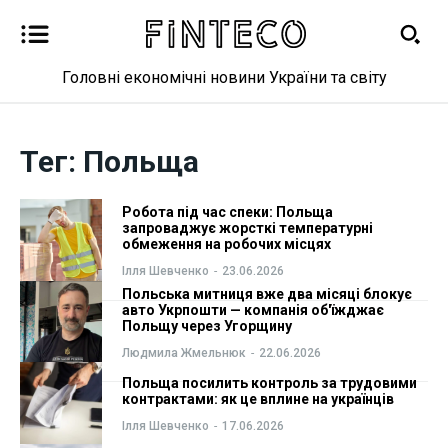
Головні економічні новини України та світу
Новини
Новини
Тег:
Польща
Бізнес
Бізнес
Робота під час спеки: Польща
запроваджує жорсткі температурні
Фінанси
Фінанси
обмеження на робочих місцях
Ілля Шевченко
-
23.06.2026
Валютний ринок
Валютний ринок
Польська митниця вже два місяці блокує
авто Укрпошти — компанія об'їжджає
Польщу через Угорщину
Криптовалюта
Криптовалюта
Людмила Жмельнюк
-
22.06.2026
Робота і освіта
Робота і освіта
Польща посилить контроль за трудовими
контрактами: як це вплине на українців
Ілля Шевченко
-
17.06.2026
Публікації
Публікації