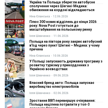
Україна та Польща зберегли автобусне
сполучення через Шегині-Медика:
ФОП
ФОП
обмеження на кордоні відкладаються
Ніна Єланська
-
12.06.2026
Курс валют
Курс валют
Плюс 300 нових відділень до кінця 2026
року: Nova Post готується до
масштабування на польському ринку
Ілля Шевченко
-
11.06.2026
Ми в соц. мережах
Ми в соц. мережах
Польща на півтора року закриє автобусний
в'їзд через пункт Шегині – Медика: у чому
причина
Ніна Єланська
-
10.06.2026
У Польщі запускають державну програму з
розвитку туризму у прикордонних з
Україною воєводствах
Ілля Шевченко
-
09.06.2026
Власний бренд авто: Польща запускає
виробництво електромобілів
Ілля Шевченко
-
02.06.2026
Зростання ВВП перевершує очікування:
Польща націлена потрапити у топ-3