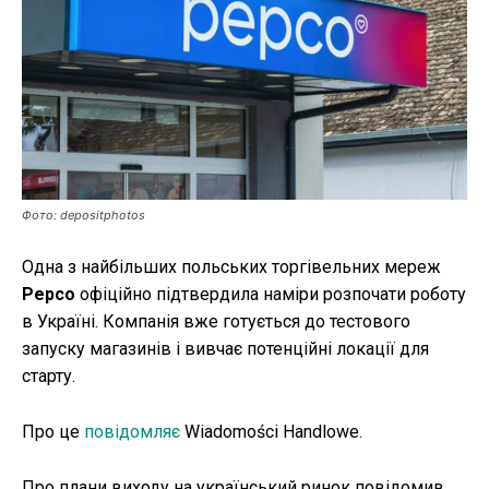
Публікації
ФОП
Курс валют
Фото: depositphotos
Ми в соц. мережах
Одна з найбільших польських торгівельних мереж
Pepco
офіційно підтвердила наміри розпочати роботу
в Україні. Компанія вже готується до тестового
запуску магазинів і вивчає потенційні локації для
старту.
Про це
повідомляє
Wiadomości Handlowe.
Про плани виходу на український ринок повідомив