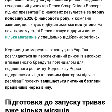
генеральний директор Pepco Group Стівен Борхерт
під час презентації фінансових результатів за
першу
половину 2026 фінансового року.
У компанії
заявили, що запуск відбуватиметься
поступово
. На
початковому етапі Pepco планує відкрити лише
кілька магазинів
у спеціально відібраних регіонах.
Керівництво мережі наголошує, що Україна
розглядається як перспективний ринок із високою
впізнаваністю бренду та потенціалом для
подальшого розвитку. Водночас у Pepco
підкреслюють, що ключовим фактором під час
реалізації проєкту
залишається питання безпеки
працівників через війну.
Підготовка до запуску триває
вже кілька місяців