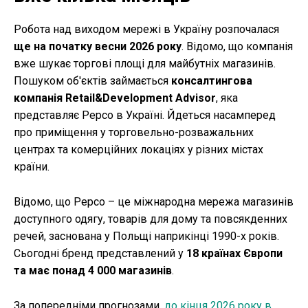
Робота над виходом мережі в Україну розпочалася
ще на початку весни 2026 року
. Відомо, що компанія
вже шукає торгові площі для майбутніх магазинів.
Пошуком об'єктів займається
консалтингова
компанія Retail&Development Advisor
, яка
представляє Pepco в Україні. Йдеться насамперед
про приміщення у торговельно-розважальних
центрах та комерційних локаціях у різних містах
країни.
Відомо, що Pepco – це міжнародна мережа магазинів
доступного одягу, товарів для дому та повсякденних
речей, заснована у Польщі наприкінці 1990-х років.
Сьогодні бренд представлений у
18 країнах Європи
та має понад 4 000 магазинів
.
За попередніми прогнозами,
до кінця 2026 року в