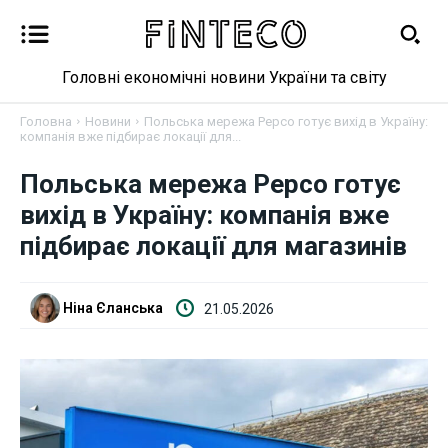
Головні економічні новини України та світу
Головна
Новини
Польська мережа Pepco готує вихід в Україну:
компанія вже підбирає локації для...
Польська мережа Pepco готує
Новини
вихід в Україну: компанія вже
Бізнес
підбирає локації для магазинів
Фінанси
Ніна Єланська
21.05.2026
Валютний ринок
Криптовалюта
Робота і освіта