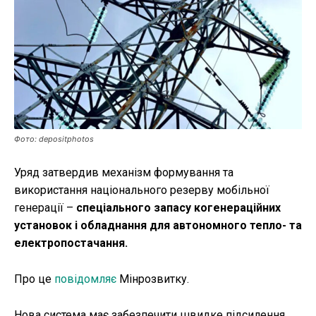
Публікації
ФОП
Курс валют
Фото: depositphotos
Ми в соц. мережах
Уряд затвердив механізм формування та
використання національного резерву мобільної
генерації –
спеціального запасу когенераційних
установок і обладнання для автономного тепло- та
електропостачання.
Про це
повідомляє
Мінрозвитку.
Нова система має забезпечити швидке підсилення