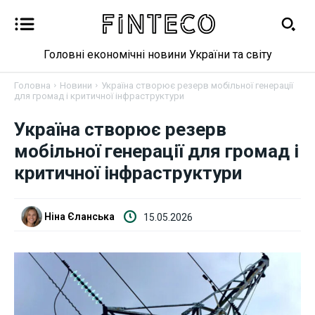
Головні економічні новини України та світу
Головна
Новини
Україна створює резерв мобільної генерації
для громад і критичної інфраструктури
Україна створює резерв
Новини
мобільної генерації для громад і
Бізнес
критичної інфраструктури
Фінанси
Ніна Єланська
15.05.2026
Валютний ринок
Криптовалюта
Робота і освіта