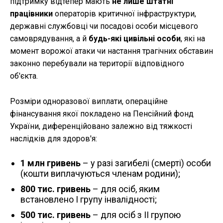
підтримку відтепер мають
не лише штатні
працівники
операторів критичної інфраструктури,
державні службовці чи посадові особи місцевого
самоврядування, а й
будь-які цивільні особи
, які на
момент ворожої атаки чи настання трагічних обставин
законно перебували на території відповідного
об'єкта.
Розміри одноразової виплати, операційне
фінансування якої покладено на Пенсійний фонд
України, диференційовано залежно від тяжкості
наслідків для здоров'я:
1 млн гривень
– у разі загибелі (смерті) особи
(кошти виплачуються членам родини);
800 тис. гривень
– для осіб, яким
встановлено I групу інвалідності;
500 тис. гривень
– для осіб з II групою