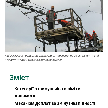
Робота і освіта
Публікації
ФОП
Курс валют
Кабмін змінив порядок компенсацій за поранення на об'єктах критичної
Ми в соц. мережах
інфраструктури / Фото: з відкритих джерел
Зміст
Категорії отримувачів та ліміти
допомоги
Механізм доплат за зміну інвалідності