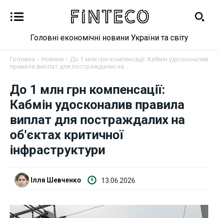
Головні економічні новини України та світу
Головна
Новини
До 1 млн грн компенсації: Кабмін удосконалив
правила виплат для постраждалих на...
До 1 млн грн компенсації:
Новини
Кабмін удосконалив правила
виплат для постраждалих на
Бізнес
об'єктах критичної
інфраструктури
Фінанси
Валютний ринок
Ілля Шевченко
13.06.2026
Криптовалюта