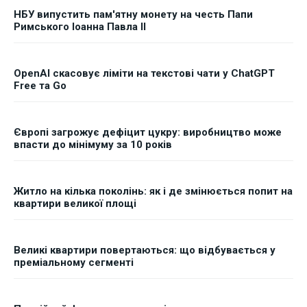
НБУ випустить пам'ятну монету на честь Папи
Римського Іоанна Павла II
OpenAI скасовує ліміти на текстові чати у ChatGPT
Free та Go
Європі загрожує дефіцит цукру: виробництво може
впасти до мінімуму за 10 років
Житло на кілька поколінь: як і де змінюється попит на
квартири великої площі
Великі квартири повертаються: що відбувається у
преміальному сегменті