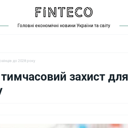
Головні економічні новини України та світу
аїнців до 2028 року
тимчасовий захист дл
у