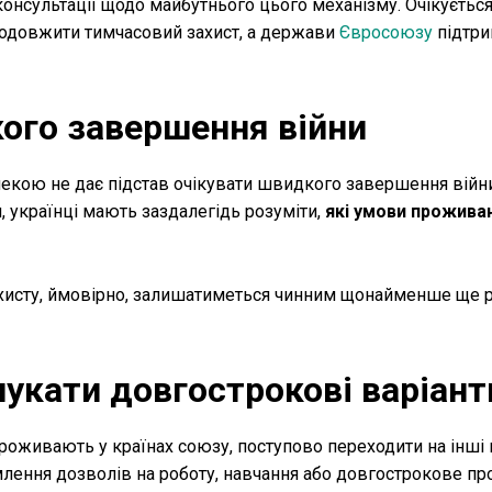
онсультації щодо майбутнього цього механізму. Очікується
родовжити тимчасовий захист, а держави
Євросоюзу
підтри
ого завершення війни
зпекою не дає підстав очікувати швидкого завершення війн
, українці мають заздалегідь розуміти,
які умови прожива
хисту, ймовірно, залишатиметься чинним щонайменше ще рі
укати довгострокові варіант
проживають у країнах союзу, поступово переходити на інші
млення дозволів на роботу, навчання або довгострокове п