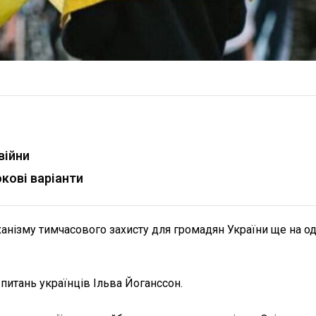
війни
кові варіанти
нізму тимчасового захисту для громадян України ще на од
питань українців Ільва Йоганссон.