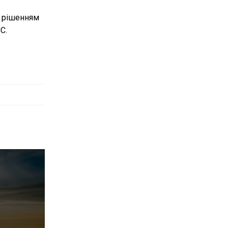
м рішенням
С.