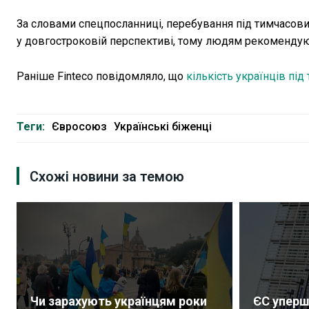
За словами спецпосланниці, перебування під тимчасов
у довгостроковій перспективі, тому людям рекомендують
Раніше Finteco повідомляло, що
кількість українців пі
Теги:
Євросоюз
Українські біженці
Схожі новини за темою
Чи зарахують українцям роки
ЄС уперш