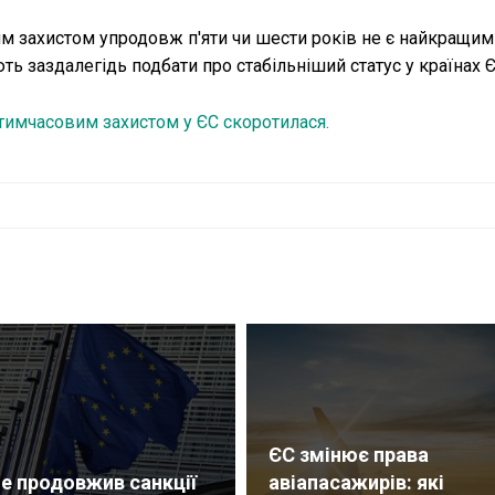
им захистом упродовж п'яти чи шести років не є найкращи
 заздалегідь подбати про стабільніший статус у країнах Є
д тимчасовим захистом у ЄС скоротилася.
ЄС змінює права
е продовжив санкції
авіапасажирів: які