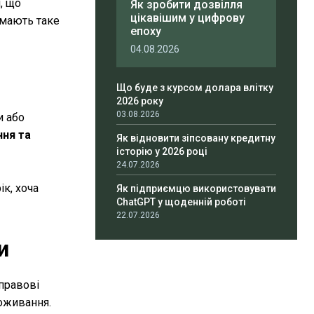
, що
Як зробити дозвілля
цікавішим у цифрову
мають таке
епоху
04.08.2026
Що буде з курсом долара влітку
2026 року
03.08.2026
и або
ння та
Як відновити зіпсовану кредитну
історію у 2026 році
24.07.2026
к, хоча
Як підприємцю використовувати
ChatGPT у щоденній роботі
22.07.2026
и
 правові
роживання.