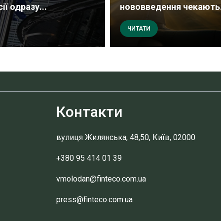
ії одразу...
нововведення чекають.
ЧИТАТИ
Контакти
вулиця Жилянська, 48,50, Київ, 02000
+380 95 414 01 39
vmolodan@finteco.com.ua
press@finteco.com.ua