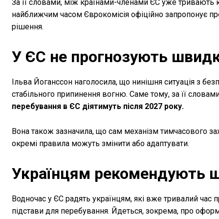
За її словами, між країнами-членами ЄС уже тривають к
найближчим часом Єврокомісія офіційно запропонує п
рішення.
У ЄС не прогнозують швидк
Ільва Йоганссон наголосила, що нинішня ситуація з бе
стабільного припинення вогню. Саме тому, за її словами
перебування в ЄС діятимуть після 2027 року.
Вона також зазначила, що сам механізм тимчасового за
окремі правила можуть змінити або адаптувати.
Українцям рекомендують ш
Водночас у ЄС радять українцям, які вже тривалий час 
підстави для перебування. Йдеться, зокрема, про офор