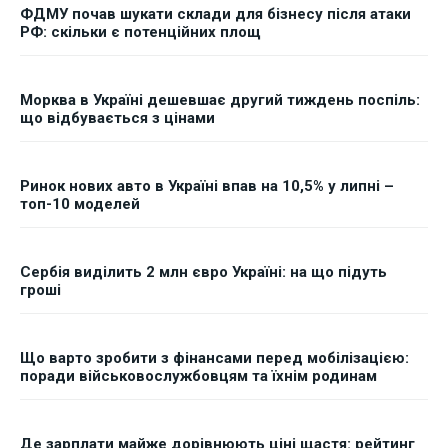
ФДМУ почав шукати склади для бізнесу після атаки
РФ: скільки є потенційних площ
Морква в Україні дешевшає другий тиждень поспіль:
що відбувається з цінами
Ринок нових авто в Україні впав на 10,5% у липні –
топ-10 моделей
Сербія виділить 2 млн євро Україні: на що підуть
гроші
Що варто зробити з фінансами перед мобілізацією:
поради військовослужбовцям та їхнім родинам
Де зарплати майже дорівнюють ціні щастя: рейтинг