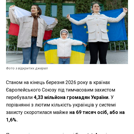
Робота і освіта
Публікації
ФОП
Курс валют
Фото з відкритих джерел
Ми в соц. мережах
Станом на кінець березня 2026 року в країнах
Європейського Союзу під тимчасовим захистом
перебували
4,33 мільйона громадян України.
У
порівнянні з лютим кількість українців у системі
захисту скоротилася майже
на 69 тисяч осіб, або на
1,6%.