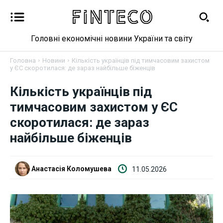
Головні економічні новини України та світу
Головна
Новини
Кількість українців під тимчасовим захистом
у ЄС скоротилася: де зараз найбільше біженців
Кількість українців під
Новини
тимчасовим захистом у ЄС
скоротилася: де зараз
Бізнес
найбільше біженців
Фінанси
Анастасія Коломушева
11.05.2026
Валютний ринок
Криптовалюта