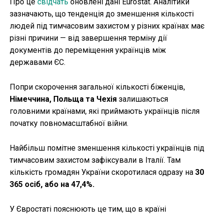
Про це
свідчать
оновлені дані Eurostat. Аналітики
зазначають, що тенденція до зменшення кількості
людей під тимчасовим захистом у різних країнах має
різні причини — від завершення терміну дії
документів до переміщення українців між
державами ЄС.
Попри скорочення загальної кількості біженців,
Німеччина, Польща та Чехія
залишаються
головними країнами, які приймають українців після
початку повномасштабної війни.
Найбільш помітне зменшення кількості українців під
тимчасовим захистом зафіксували в Італії. Там
кількість громадян України скоротилася одразу на
30
365 осіб, або на 47,4%.
У Євростаті пояснюють це тим, що в країні