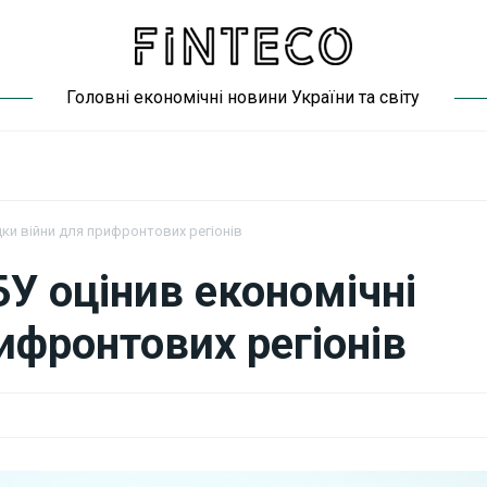
Головні економічні новини України та світу
дки війни для прифронтових регіонів
У оцінив економічні
ифронтових регіонів