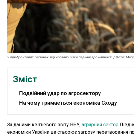
У прифронтових регіонах зафіксовано різке падіння врожайності / Фото: Magn
Зміст
Подвійний удар по агросектору
На чому тримається економіка Сходу
За даними квітневого звіту НБУ,
аграрний сектор
Півдня
економіки України це створює загрозу перетворення п