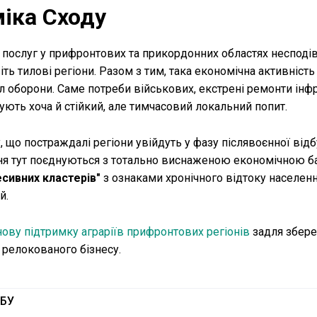
міка Сходу
 послуг у прифронтових та прикордонних областях несподі
ь тилові регіони. Разом з тим, така економічна активність
л оборони. Саме потреби військових, екстрені ремонти інф
ють хоча й стійкий, але тимчасовий локальний попит.
, що постраждалі регіони увійдуть у фазу післявоєнної від
ня тут поєднуються з тотально виснаженою економічною б
сивних кластерів"
з ознаками хронічного відтоку населен
й.
нову підтримку аграріїв прифронтових регіонів
задля збер
а релокованого бізнесу.
БУ