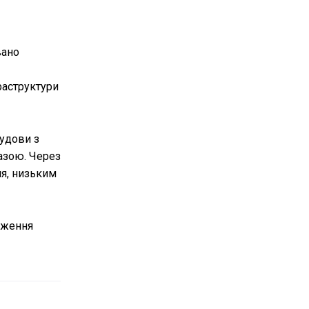
вано
раструктури
будови з
азою. Через
ня, низьким
еження