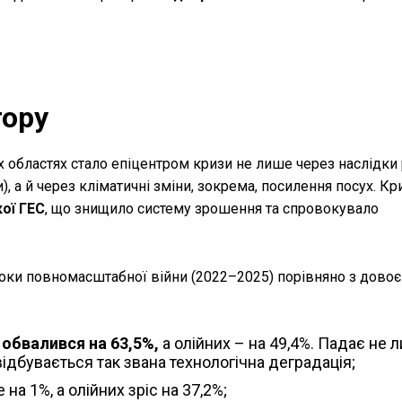
тору
 областях стало епіцентром кризи не лише через наслідки 
и), а й через кліматичні зміни, зокрема, посилення посух. К
ої ГЕС
, що знищило систему зрошення та спровокувало
 роки повномасштабної війни (2022–2025) порівняно з дово
 обвалився на 63,5%,
а олійних – на 49,4%. Падає не 
відбувається так звана технологічна деградація;
на 1%, а олійних зріс на 37,2%;