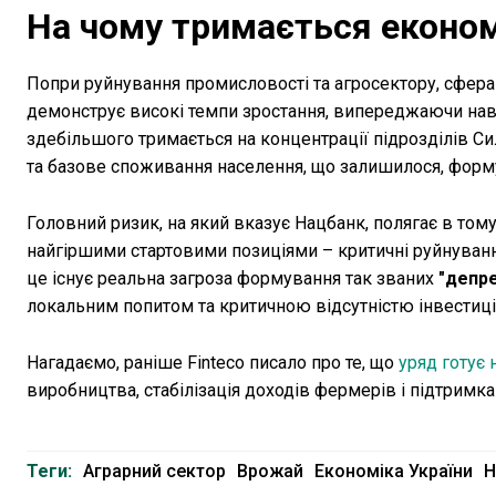
На чому тримається еконо
Попри руйнування промисловості та агросектору, сфера
демонструє високі темпи зростання, випереджаючи навіт
здебільшого тримається на концентрації підрозділів Си
та базове споживання населення, що залишилося, форму
Головний ризик, на який вказує Нацбанк, полягає в тому
найгіршими стартовими позиціями – критичні руйнуван
це існує реальна загроза формування так званих
"депре
локальним попитом та критичною відсутністю інвестиці
Нагадаємо, раніше Finteco писало про те, що
уряд готує 
виробництва, стабілізація доходів фермерів і підтримк
Теги:
Аграрний сектор
Врожай
Економіка України
Н