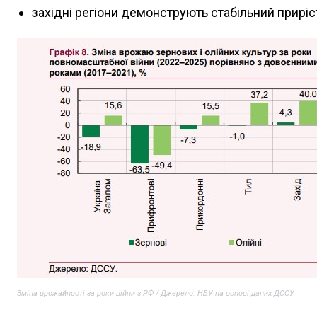
західні регіони демонструють стабільний приріст
Зміна врожайності за роки війни з РФ / Джерело: НБУ на основі даних ДССУ