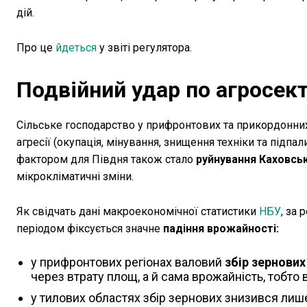
дій.
Про це
йдеться
у звіті регулятора.
Подвійний удар по агросек
Сільське господарство у прифронтових та прикордонних
агресії (окупація, мінування, знищення техніки та підпал
фактором для Півдня також стало
руйнування Каховськ
мікрокліматичні зміни.
Як свідчать дані макроекономічної статистики
НБУ
, за
періодом фіксується значне
падіння врожайності:
у прифронтових регіонах валовий
збір зернових
через втрату площ, а й сама врожайність, тобто 
у тилових областях збір зернових знизився лише 