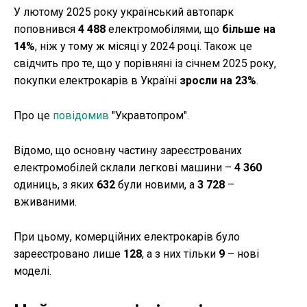
У лютому 2025 року український автопарк
поповнився
4 488
електромобілями, що
більше на
14%
, ніж у тому ж місяці у 2024 році. Також це
свідчить про те, що у порівняні із січнем 2025 року,
покупки електрокарів в Україні
зросли на 23%
.
Про це
повідомив
"Укравтопром".
Відомо, що основну частину зареєстрованих
електромобілей склали легкові машини –
4 360
одиниць, з яких
632
були новими, а
3 728
–
вживаними.
При цьому, комерційних електрокарів було
зареєстровано лише
128
, а з них тільки
9
– нові
моделі.