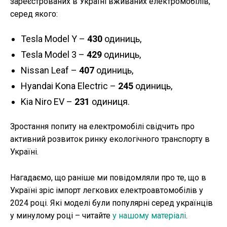
зареєстрованих в Україні вживаних електромобілів,
серед якого:
Tesla Model Y –
430
одиниць,
Tesla Model 3 –
429
одиниць,
Nissan Leaf –
407
одиниць,
Hyandai Kona Electric –
245
одиниць,
Kia Niro EV –
231
одиниця.
Зростання попиту на електромобілі свідчить про
активний розвиток ринку екологічного транспорту в
Україні.
Нагадаємо, що раніше ми повідомляли про те, що в
Україні зріс імпорт легкових електроавтомобілів у
2024 році. Які моделі були популярні серед українців
у минулому році – читайте
у нашому матеріалі
.