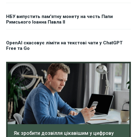
НБУ випустить пам'ятну монету на честь Папи
Римського Іоанна Павла II
OpenAI скасовує ліміти на текстові чати у ChatGPT
Free та Go
Як зробити дозвілля цікавішим у цифрову