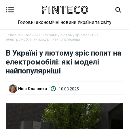
Головні економічні новини України та світу
Головна
Новини
В Україні у лютому зріс попит на
електромобілі: які моделі найпопулярніші
В Україні у лютому зріс попит на
Новини
електромобілі: які моделі
Бізнес
найпопулярніші
Фінанси
Ніна Єланська
10.03.2025
Валютний ринок
Криптовалюта
Робота і освіта