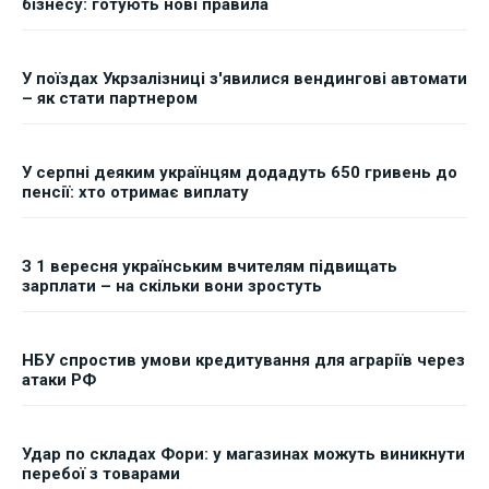
бізнесу: готують нові правила
У поїздах Укрзалізниці з'явилися вендингові автомати
– як стати партнером
У серпні деяким українцям додадуть 650 гривень до
пенсії: хто отримає виплату
З 1 вересня українським вчителям підвищать
зарплати – на скільки вони зростуть
НБУ спростив умови кредитування для аграріїв через
атаки РФ
Удар по складах Фори: у магазинах можуть виникнути
перебої з товарами