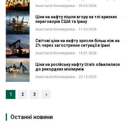
Анастасія Коломушева
-
24.02.2026
Ціни на нафту пішли вгору на тлі крихких
переговорів США та Ірану
Анастасія Коломушева
-
11.02.2026
Світові ціни на нафту зросли більш ніж на
2% через загострення ситуації в Ірані
Анастасія Коломушева
-
14.01.2026
Ціни на російську нафту Urals обвалилися
до рекордних мінімумів
Анастасія Коломушева
-
23.12.2025
1
2
3
Останні новини