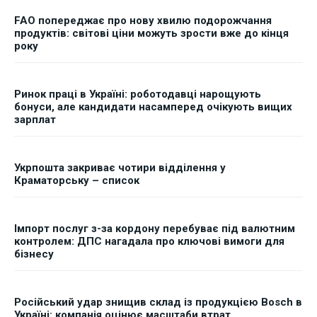
FAO попереджає про нову хвилю подорожчання
продуктів: світові ціни можуть зрости вже до кінця
року
Ринок праці в Україні: роботодавці нарощують
бонуси, але кандидати насамперед очікують вищих
зарплат
Укрпошта закриває чотири відділення у
Краматорську – список
Імпорт послуг з-за кордону перебуває під валютним
контролем: ДПС нагадала про ключові вимоги для
бізнесу
Російський удар знищив склад із продукцією Bosch в
Україні: компанія оцінює масштаби втрат