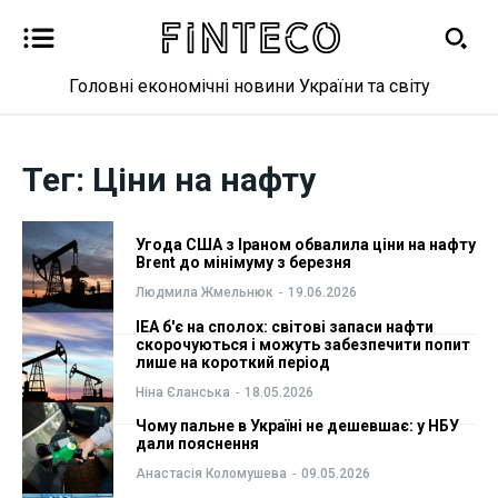
Головні економічні новини України та світу
Новини
Новини
Тег:
Ціни на нафту
Бізнес
Бізнес
Угода США з Іраном обвалила ціни на нафту
Фінанси
Фінанси
Brent до мінімуму з березня
Людмила Жмельнюк
-
19.06.2026
Валютний ринок
Валютний ринок
IEA б'є на сполох: світові запаси нафти
скорочуються і можуть забезпечити попит
лише на короткий період
Криптовалюта
Криптовалюта
Ніна Єланська
-
18.05.2026
Робота і освіта
Робота і освіта
Чому пальне в Україні не дешевшає: у НБУ
дали пояснення
Анастасія Коломушева
-
09.05.2026
Публікації
Публікації