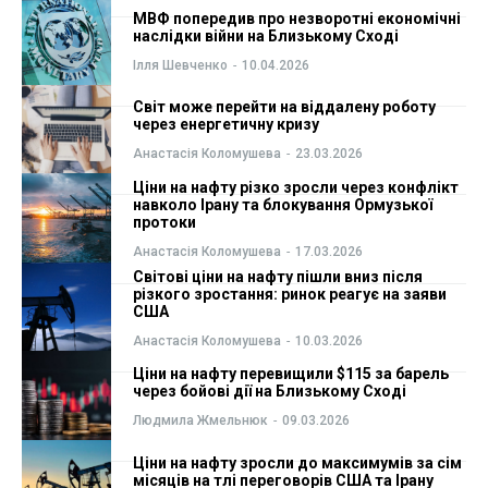
МВФ попередив про незворотні економічні
ФОП
ФОП
наслідки війни на Близькому Сході
Ілля Шевченко
-
10.04.2026
Курс валют
Курс валют
Світ може перейти на віддалену роботу
через енергетичну кризу
Анастасія Коломушева
-
23.03.2026
Ми в соц. мережах
Ми в соц. мережах
Ціни на нафту різко зросли через конфлікт
навколо Ірану та блокування Ормузької
протоки
Анастасія Коломушева
-
17.03.2026
Світові ціни на нафту пішли вниз після
різкого зростання: ринок реагує на заяви
США
Анастасія Коломушева
-
10.03.2026
Ціни на нафту перевищили $115 за барель
через бойові дії на Близькому Сході
Людмила Жмельнюк
-
09.03.2026
Ціни на нафту зросли до максимумів за сім
місяців на тлі переговорів США та Ірану