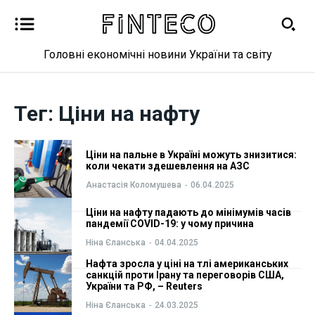
Головні економічні новини України та світу
Новини
Новини
Тег:
Ціни на нафту
Бізнес
Бізнес
Ціни на пальне в Україні можуть знизитися:
Фінанси
Фінанси
коли чекати здешевлення на АЗС
Анастасія Коломушева
-
06.04.2025
Валютний ринок
Валютний ринок
Ціни на нафту падають до мінімумів часів
пандемії COVID-19: у чому причина
Криптовалюта
Криптовалюта
Ніна Єланська
-
04.04.2025
Нафта зросла у ціні на тлі американських
Робота і освіта
Робота і освіта
санкцій проти Ірану та переговорів США,
України та РФ, – Reuters
Публікації
Публікації
Ніна Єланська
-
24.03.2025