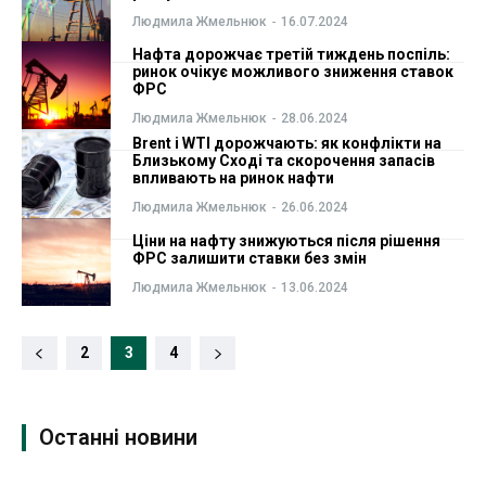
Людмила Жмельнюк
-
16.07.2024
Нафта дорожчає третій тиждень поспіль:
ринок очікує можливого зниження ставок
ФРС
Людмила Жмельнюк
-
28.06.2024
Brent і WTI дорожчають: як конфлікти на
Близькому Сході та скорочення запасів
впливають на ринок нафти
Людмила Жмельнюк
-
26.06.2024
Ціни на нафту знижуються після рішення
ФРС залишити ставки без змін
Людмила Жмельнюк
-
13.06.2024
2
3
4
Останні новини