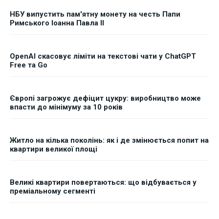
НБУ випустить пам'ятну монету на честь Папи
Римського Іоанна Павла II
OpenAI скасовує ліміти на текстові чати у ChatGPT
Free та Go
Європі загрожує дефіцит цукру: виробництво може
впасти до мінімуму за 10 років
Житло на кілька поколінь: як і де змінюється попит на
квартири великої площі
Великі квартири повертаються: що відбувається у
преміальному сегменті