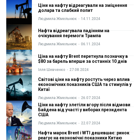
Ціни на нафту відреагували на зміцнення
ФОП
ФОП
долара та слабкий попит
Людмила Жмельнюк
-
14.11.2024
Курс валют
Курс валют
Нафта відреагувала падінням на
очікування перемоги Трампа
Людмила Жмельнюк
-
06.11.2024
Ми в соц. мережах
Ми в соц. мережах
Ціна на нафту Brent перетнула позначку в
$80 за барель вперше за останніх 10 днів
Ілля Шевченко
-
27.08.2024
Світові ціни на нафту ростуть через вплив
економічних показників США та стимулів у
Китаї
Людмила Жмельнюк
-
26.07.2024
Ціни на нафту злетіли вгору після відмови
Байдена від участі у виборах президента
США
Людмила Жмельнюк
-
22.07.2024
Нафта марок Brent і WTI дешевшає: ринок
реагує на економічні показники Китаю