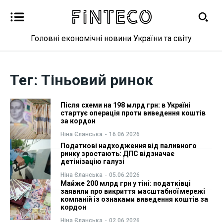
Головні економічні новини України та світу
Новини
Новини
Тег:
Тіньовий ринок
Бізнес
Бізнес
Після схеми на 198 млрд грн: в Україні
Фінанси
Фінанси
стартує операція проти виведення коштів
за кордон
Ніна Єланська
-
16.06.2026
Валютний ринок
Валютний ринок
Податкові надходження від паливного
ринку зростають: ДПС відзначає
детінізацію галузі
Криптовалюта
Криптовалюта
Ніна Єланська
-
05.06.2026
Майже 200 млрд грн у тіні: податківці
Робота і освіта
Робота і освіта
заявили про викриття масштабної мережі
компаній із ознаками виведення коштів за
кордон
Публікації
Публікації
Ніна Єланська
-
02.06.2026