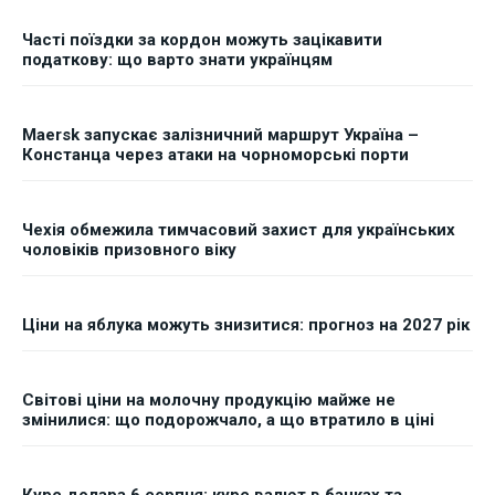
Часті поїздки за кордон можуть зацікавити
податкову: що варто знати українцям
Maersk запускає залізничний маршрут Україна –
Констанца через атаки на чорноморські порти
Чехія обмежила тимчасовий захист для українських
чоловіків призовного віку
Ціни на яблука можуть знизитися: прогноз на 2027 рік
Світові ціни на молочну продукцію майже не
змінилися: що подорожчало, а що втратило в ціні
Курс долара 6 серпня: курс валют в банках та