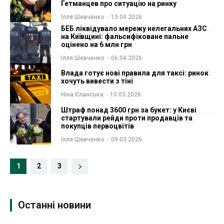
Гетманцев про ситуацію на ринку
Ілля Шевченко
-
13.04.2026
БЕБ ліквідувало мережу нелегальних АЗС
на Київщині: фальсифіковане пальне
оцінено на 6 млн грн
Ілля Шевченко
-
06.04.2026
Влада готує нові правила для таксі: ринок
хочуть вивести з тіні
Ніна Єланська
-
10.03.2026
Штраф понад 3600 грн за букет: у Києві
стартували рейди проти продавців та
покупців первоцвітів
Ілля Шевченко
-
09.03.2026
1
2
3
Останні новини