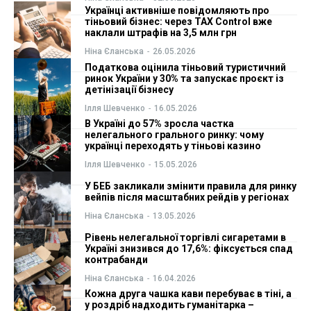
Українці активніше повідомляють про
тіньовий бізнес: через TAX Control вже
ФОП
ФОП
наклали штрафів на 3,5 млн грн
Ніна Єланська
-
26.05.2026
Курс валют
Курс валют
Податкова оцінила тіньовий туристичний
ринок України у 30% та запускає проєкт із
детінізації бізнесу
Ілля Шевченко
-
16.05.2026
Ми в соц. мережах
Ми в соц. мережах
В Україні до 57% зросла частка
нелегального грального ринку: чому
українці переходять у тіньові казино
Ілля Шевченко
-
15.05.2026
У БЕБ закликали змінити правила для ринку
вейпів після масштабних рейдів у регіонах
Ніна Єланська
-
13.05.2026
Рівень нелегальної торгівлі сигаретами в
Україні знизився до 17,6%: фіксується спад
контрабанди
Ніна Єланська
-
16.04.2026
Кожна друга чашка кави перебуває в тіні, а
у роздріб надходить гуманітарка –