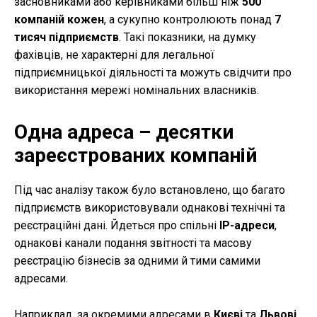
засновниками або керівниками більш ніж
500
компаній кожен
, а сукупно контролюють понад
7
тисяч підприємств
. Такі показники, на думку
фахівців, не характерні для легальної
підприємницької діяльності та можуть свідчити про
використання мережі номінальних власників.
Одна адреса – десятки
зареєстрованих компаній
Під час аналізу також було встановлено, що багато
підприємств використовували однакові технічні та
реєстраційні дані. Йдеться про спільні
IP-адреси
,
однакові канали подання звітності та масову
реєстрацію бізнесів за одними й тими самими
адресами.
Наприклад, за окремими адресами в
Києві
та
Львові