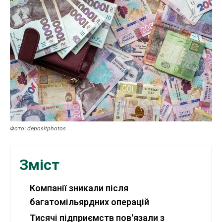
Робота і освіта
Публікації
ФОП
Курс валют
Ми в соц. мережах
Фото: depositphotos
Зміст
Компанії зникали після
багатомільярдних операцій
Тисячі підприємств пов'язали з