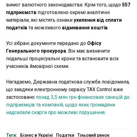
вимог валютного законодавства. Крім того, щодо
557
підприємств
підготовлено окремі аналітичні
матеріали, які містять ознаки
ухилення від сплати
податків
та можливого
відмивання коштів
.
Усі зібрані документи передано до
Офісу
Генерального прокурора
. Він має визначити
подальші процесуальні кроки та встановити всіх
учасників ймовірної схеми.
Нагадаємо, Державна податкова служба повідомила,
що завдяки електронному сервісу TAX Control вже
застосовано
понад 3,5 млн грн фінансових санкцій до
підприємців та компаній, щодо яких громадяни
надсилали скарги про можливі порушення
.
Теги:
Бізнес в Україні
Податки
Тіньовий ринок