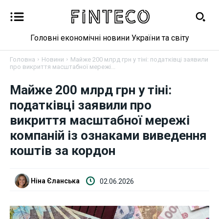
Головні економічні новини України та світу
Головна
Новини
Майже 200 млрд грн у тіні: податківці заявили
про викриття масштабної мережі...
Майже 200 млрд грн у тіні:
податківці заявили про
Новини
викриття масштабної мережі
Бізнес
компаній із ознаками виведення
коштів за кордон
Фінанси
Ніна Єланська
02.06.2026
Валютний ринок
Криптовалюта