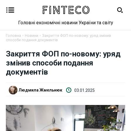
Головні економічні новини України та світу
Головна
Новини
Закриття ФОП по-новому: уряд змінив
способи подання документів
Новини
Закриття ФОП по-новому: уряд
змінив способи подання
Бізнес
документів
Фінанси
Людмила Жмельнюк
03.01.2025
Валютний ринок
Криптовалюта
Робота і освіта