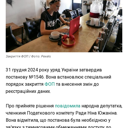
Публікації
ФОП
Курс валют
Закриття ФОП / Фото: Pexels
Ми в соц. мережах
31 грудня 2024 року уряд України затвердив
постанову №1546. Вона встановлює спеціальний
порядок закриття
ФОП
та внесення змін до
реєстраційних даних.
Про прийняте рішення
повідомила
народна депутатка,
членкиня Податкового комітету Ради Ніна Южаніна.
Вона відмітила, що постанова була необхідною у
зв'язку з тимчасовими обмеженнями доступу до