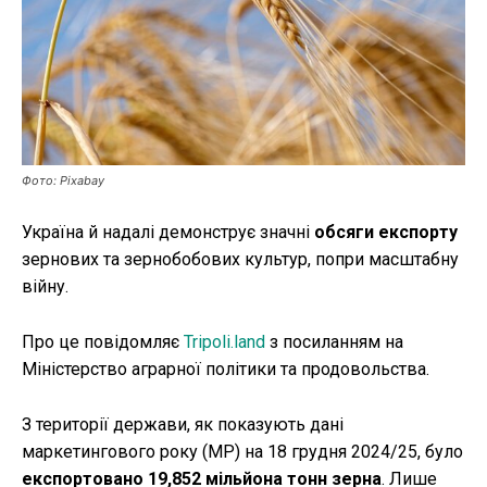
Публікації
ФОП
Курс валют
Фото: Pixabay
Ми в соц. мережах
Україна й надалі демонструє значні
обсяги експорту
зернових та зернобобових культур, попри масштабну
війну.
Про це повідомляє
Tripoli.land
з посиланням на
Міністерство аграрної політики та продовольства.
З території держави, як показують дані
маркетингового року (МР) на 18 грудня 2024/25, було
експортовано 19,852 мільйона тонн зерна
. Лише