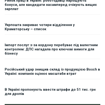
Ринок праці в Україні: роботодавці нарощують
бонуси, але кандидати насамперед очікують вищих
зарплат
Укрпошта закриває чотири відділення у
Краматорську – список
Імпорт послуг з-за кордону перебуває під валютним
контролем: ДПС нагадала про ключові вимоги для
бізнесу
Російський удар знищив склад із продукцією Bosch в
Україні: компанія оцінює масштаби втрат
В Україні пропонують ввести штрафи до 51 тис. грн
для дропів