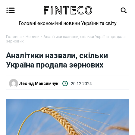
Головні економічні новини України та світу
Головна
Новини
Аналітики назвали, скільки Україна продала
зернових
Новини
Аналітики назвали, скільки
Україна продала зернових
Бізнес
Фінанси
Леонід Максимчук
20.12.2024
Валютний ринок
Криптовалюта
Робота і освіта