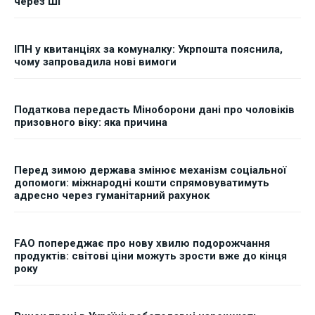
через ШІ
ІПН у квитанціях за комуналку: Укрпошта пояснила,
чому запровадила нові вимоги
Податкова передасть Міноборони дані про чоловіків
призовного віку: яка причина
Перед зимою держава змінює механізм соціальної
допомоги: міжнародні кошти спрямовуватимуть
адресно через гуманітарний рахунок
FAO попереджає про нову хвилю подорожчання
продуктів: світові ціни можуть зрости вже до кінця
року