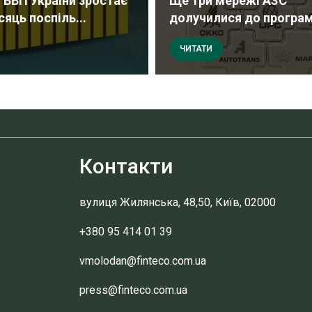
 ВВП України зростає
Ще три мережі АЗС
сяць поспіль...
долучилися до програми
ЧИТАТИ
Контакти
вулиця Жилянська, 48,50, Київ, 02000
+380 95 414 01 39
vmolodan@finteco.com.ua
press@finteco.com.ua