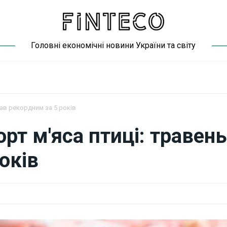
Головні економічні новини України та світу
тав рекордним за 5 років
рт м'яса птиці: травень
оків