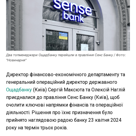
Публікації
ФОП
Курс валют
Два топменеджери Ощадбанку перейшли в правління Сенс Банку / Фото:
"Новинарня"
Ми в соц. мережах
Директор фінансово-економічного департаменту та
генеральний операційний директор державного
Ощадбанку
(Київ) Сергій Максюта та Олексій Наглій
приєдналися до правління Сенс Банку (Київ), щоб
очолити ключові напрямки фінансів та операційної
діяльності. Рішення про їхнє призначення було
прийнято наглядовою радою банку 23 квітня 2024
року на термін трьох років.