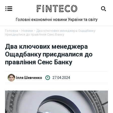
Головні економічні новини України та світу
Головна
Новини
Два ключових менеджера Ощадбанку
приєдналися до правління Сенс Банку
Два ключових менеджера
Новини
Ощадбанку приєдналися до
Бізнес
правління Сенс Банку
Фінанси
Ілля Шевченко
27.04.2024
Валютний ринок
Криптовалюта
Робота і освіта