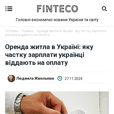
Головні економічні новини України та світу
Головна
Новини
Оренда житла в Україні: яку частку зарплати
українці віддають на оплату
Оренда житла в Україні: яку
Новини
частку зарплати українці
віддають на оплату
Бізнес
Фінанси
Людмила Жмельнюк
27.11.2024
Валютний ринок
Криптовалюта